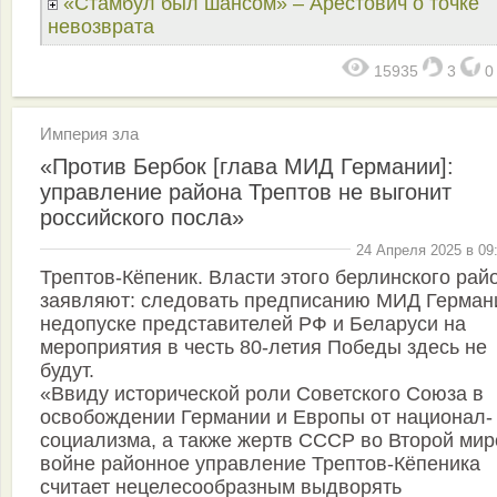
«Стамбул был шансом» – Арестович о точке
невозврата
15935
3
Империя зла
«Против Бербок [глава МИД Германии]:
управление района Трептов не выгонит
российского посла»
24 Апреля 2025 в 09
Трептов-Кёпеник. Власти этого берлинского рай
заявляют: следовать предписанию МИД Герман
недопуске представителей РФ и Беларуси на
мероприятия в честь 80-летия Победы здесь не
будут.
«Ввиду исторической роли Советского Союза в
освобождении Германии и Европы от национал-
социализма, а также жертв СССР во Второй ми
войне районное управление Трептов-Кёпеника
считает нецелесообразным выдворять