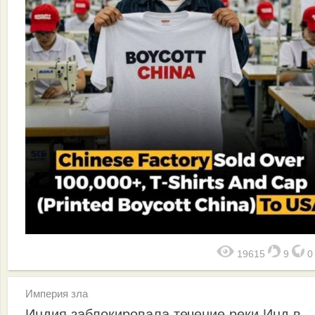
19615
9
Империя зла
Индия заблокировала течение реки Инд в