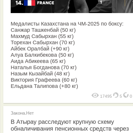
Медалисты Казахстана на ЧМ-2025 по боксу:
Санжар Ташкенбай (50 кг)
Махмуд Сабырхан (55 кг)
Торехан Сабырхан (70 кг)
Айбек Оралбай (+90 кг)
Алуа Балкибекова (50 кг)
Аида Абикеева (65 кг)
Наталья Богданова (70 кг)
Назым Кызайбай (48 кг)
Виктория Графеева (60 кг)
Ельдана Талипова (+80 кг)
17495
5
Закона.Нет
В Атырау расследуют крупную схему
обналичивания пенсионных средств через