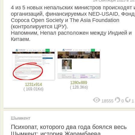
24 Сентября 2025 в 18
4 из 5 новых непальских министров происходят 
организаций, финансируемых NED-USAID, Фон
Сороса Open Society и The Asia Foundation
(контролируется ЦРУ).
Напомним, Непал расположен между Индией и
Китаем.
1280x889
1231x914
( 128.3Кб)
( 169.01Кб)
18555
0
Шымкент
Психопат, которого два года боялся весь
Шымкент: история Жарамбаева