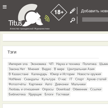
≡
Добавить нов
Тэги
Империя зла
Экономика
ЧП
Наука и техника
Политика
Шымк
Закона.Нет
Мнения
Видео
В мире
Центральная Азия
В Казахстане
Календарь
Юмор и Истории
Новости оружия
HotNews
Скандалы
Культура
О нас
IT
Спорт
Архив статей
Фотоотчёты
Картинки
Авто
Девчонки
Мальчики
Любовь и отношения
Опросы
Download
Обменник
Ссылки
Библиотека
Ядерщик
Блоги
Гостевая