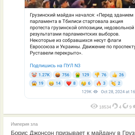
18534
4
9
Империя зла
Борис Джонсон призывает к майдану в Груз