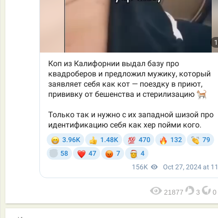
21877
3