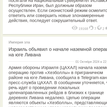
посягали на национальный суверенитет Исламс
Республики Иран, был должным образом
осуществлен. Если сионистский режим осмелит
ответить или совершить новые злонамеренные
действия, последует сокрушительный ответ.
19168
7
2
Империя зла
Израиль объявил о начале наземной опера
на юге Ливана
01 Октября 2024 в 22
Армия обороны Израиля (ЦАХАЛ) начала назем
операцию против «Хезболлы» в приграничном
районе на юге Ливана, сообщила в Telegram-ка
пресс-служба ЦАХАЛ. В сообщении уточняется, 
речь идет о проведении локальных
целенаправленных рейдов в близких к границе
деревнях Ливана недалеко. Целью операции
являются объекты «Хезболлы», представляющ