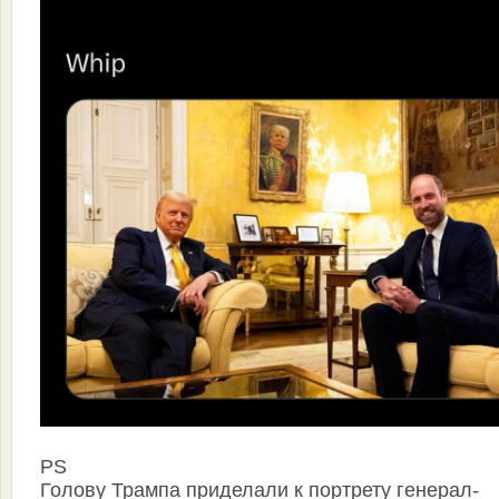
PS
Голову Трампа приделали к портрету генерал-