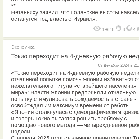
**"
Нетаньяху заявил, что Голанские высоты навсег
останутся под властью Израиля.
19648
3
4
Экономика
Токио переходит на 4-дневную рабочую не
09 Декабря 2024 в 21
«Токио переходит на 4-дневную рабочую недел
отчаянной попытке помочь Японии избавиться о
нежелательного титула «старейшего населения
мира»: Власти Японии предприняли отчаянную
попытку стимулировать рождаемость в стране -
освобождая им максимум времени от работы.
«Япония столкнулась с демографическим кризи
и теперь Токио пытается решить проблему с
помощью нового метода — четырехдневной раб
недели.
С апреля 2025 года столичное правительство Т