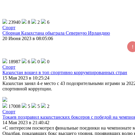
23940
8
2
6
Спорт
Сборная Казахстана обыграла Северную Ирландию
20 Июня 2023 в 08:05:06
18987
6
0
0
Спорт
Казахстан вошел в топ спортивно коррумпированных стран
15 Мая 2023 в 10:25:24
Казахстан занял 4-е место с 43 подозрительными играми за 202
спортивной коррупции.
17008
5
5
2
Спорт
Токаев поздравил казахстанских боксеров с победой на чемпио
14 Мая 2023 в 21:40:42
«С интересом посмотрел финальные поединки на чемпионате м
Оралбая, показавших бокс высшего уровня, проявивших волю к 