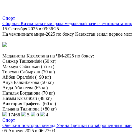
Спорт
Сборная Казахстана выиграла медальный зачет чемпионата мир
15 Сентября 2025 в 09:36:25
На чемпионате мира-2025 по боксу Казахстан занял первое мест
Медалисты Казахстана на ЧМ-2025 по боксу:
Санжар Ташкенбай (50 кг)
Махмуд Сабырхан (55 кг)
Торехан Сабырхан (70 кг)
Айбек Оралбай (+90 кг)
Алуа Балкибекова (50 кг)
Аида Абикеева (65 кг)
Наталья Богданова (70 кг)
Назым Кызайбай (48 кг)
Виктория Графеева (60 кг)
Ельдана Талипова (+80 кг)
17466
5
0
4
Спорт
Овечкин повторил рекорд Уэйна Гретцки по заброшенным ша
05 Апреля 2025 в 06:27:03