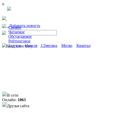
≡
Добавить новость
Свежее
Читаемое
Обсуждаемое
Рейтинговое
2 суток
Неделя
1/2месяца
Месяц
Квартал
Вход в систему
В сети
Онлайн:
1063
Друзья сайта