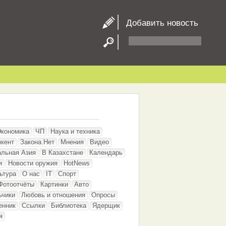
Добавить новость
Экономика
ЧП
Наука и техника
кент
Закона.Нет
Мнения
Видео
альная Азия
В Казахстане
Календарь
и
Новости оружия
HotNews
ьтура
О нас
IT
Спорт
Фотоотчёты
Картинки
Авто
ьчики
Любовь и отношения
Опросы
енник
Ссылки
Библиотека
Ядерщик
я