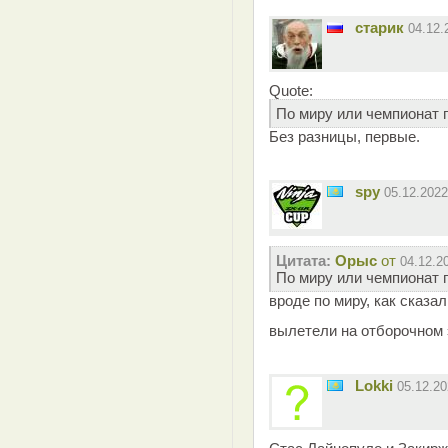
старик
04.12
Quote:
По миру или чемпионат 
Без разницы, первые.
spy
05.12.202
Цитата:
Орыс
от
04.12.2
По миру или чемпионат 
вроде по миру, как сказа
вылетели на отборочном 
Lokki
05.12.2