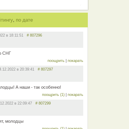
,
йтингу
по дате
022 в 18:11:51
# 807296
о СНГ
поощрить
|
покарать
4.12.2022 в 20:39:41
# 807297
лодцы! А наши - так особенно!
поощрить (1)
|
покарать
.12.2022 в 22:09:47
# 807299
ят, молодцы
поощрить (1)
|
покарать