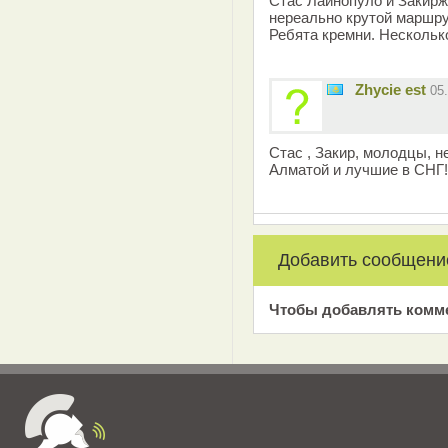
Стас Лайнопуло и Закир
нереально крутой маршру
Ребята кремни. Несколько
Zhycie est
05
Стас , Закир, молодцы, н
Алматой и лучшие в СНГ!
Добавить сообщени
Чтобы добавлять комм