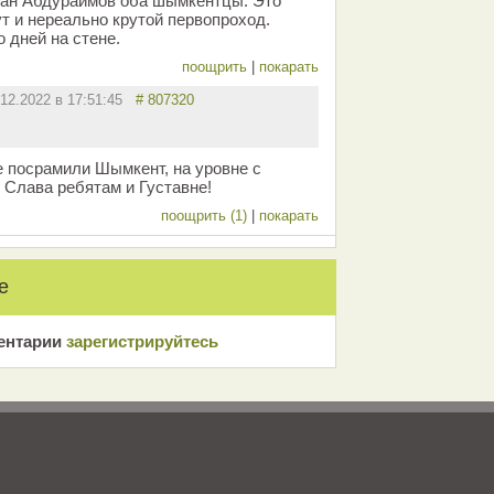
жан Абдураймов оба шымкентцы. Это
т и нереально крутой первопроход.
 дней на стене.
поощрить
|
покарать
.12.2022 в 17:51:45
# 807320
е посрамили Шымкент, на уровне с
 Слава ребятам и Густавне!
поощрить (1)
|
покарать
е
ентарии
зарeгиcтрирyйтeсь