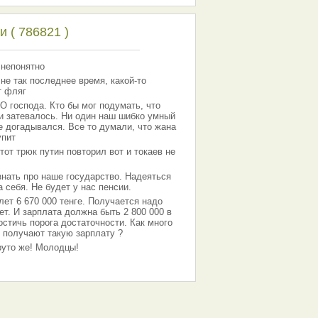
 ( 786821 )
 непонятно
 не так последнее время, какой-то
т фляг
господа. Кто бы мог подумать, что
 и затевалось. Ни один наш шибко умный
е догадывался. Все то думали, что жана
упит
тот трюк путин повторил вот и токаев не
знать про наше государство. Надеяться
 себя. Не будет у нас пенсии.
лет 6 670 000 тенге. Получается надо
ет. И зарплата должна быть 2 800 000 в
остичь порога достаточности. Как много
 получают такую зарплату ?
Круто же! Молодцы!