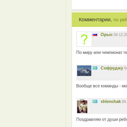
Комментарии,
по ре
Орыс
04.12.2
По миру или чемпионат п
Софруджу
0
Вообще все команды - мо
shlenchak
04
Поздравляю от души реб