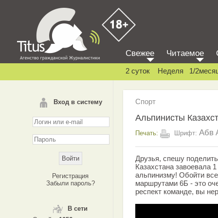
Свежее
Читаемое
2 суток
Неделя
1/2меся
Спорт
Вход в систему
Альпинисты Казахс
Абв
Печать:
Шрифт:
Друзья, спешу поделит
Казахстана завоевала 1
альпинизму! Обойти все
Регистрация
маршрутами 6Б - это оч
Забыли пароль?
респект команде, вы нер
В сети