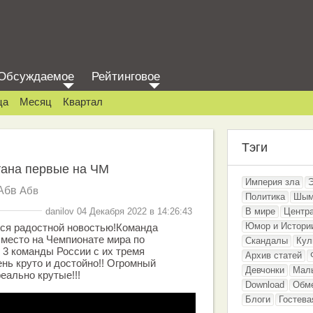
Обсуждаемое
Рейтинговое
ца
Месяц
Квартал
Тэги
тана первые на ЧМ
Империя зла
Абв
Абв
Политика
Шым
danilov 04 Декабря 2022 в 14:26:43
В мире
Центр
Юмор и Истори
ься радостной новостью!Команда
 место на Чемпионате мира по
Скандалы
Кул
 3 команды России с их тремя
Архив статей
ень круто и достойно!! Огромный
Девчонки
Мал
еально крутые!!!
Download
Обм
Блоги
Гостева