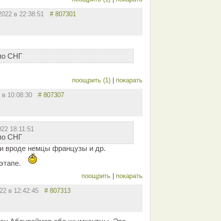
.2022 в 22:38:51
# 807301
по СНГ
поощрить (1)
|
покарать
2 в 10:08:30
# 807307
022 18:11:51
по СНГ
ли вроде немцы французы и др.
этапе.
поощрить
|
покарать
022 в 12:42:45
# 807313