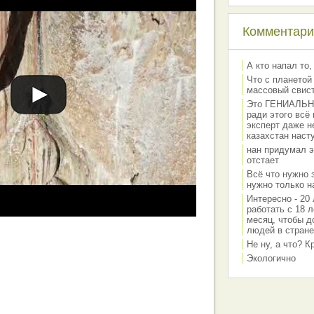
Комментарии
А кто напал то,
Что с планетой
массовый свис
Это ГЕНИАЛЬНО 
ради этого всё
эксперт даже н
казахстан наст
нан придумал э
отстает
Всё что нужно 
нужно только на
Интересно - 20 
работать с 18 л
месяц, чтобы д
людей в стране
Не ну, а что? 
Экологично