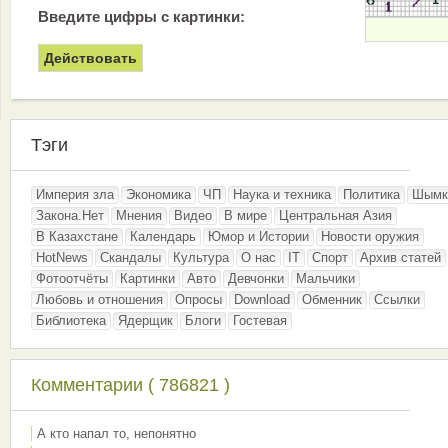
Введите цифры с картинки:
Тэги
Империя зла
Экономика
ЧП
Наука и техника
Политика
Шымк
Закона.Нет
Мнения
Видео
В мире
Центральная Азия
В Казахстане
Календарь
Юмор и Истории
Новости оружия
HotNews
Скандалы
Культура
О нас
IT
Спорт
Архив статей
Фотоотчёты
Картинки
Авто
Девчонки
Мальчики
Любовь и отношения
Опросы
Download
Обменник
Ссылки
Библиотека
Ядерщик
Блоги
Гостевая
Комментарии ( 786821 )
А кто напал то, непонятно