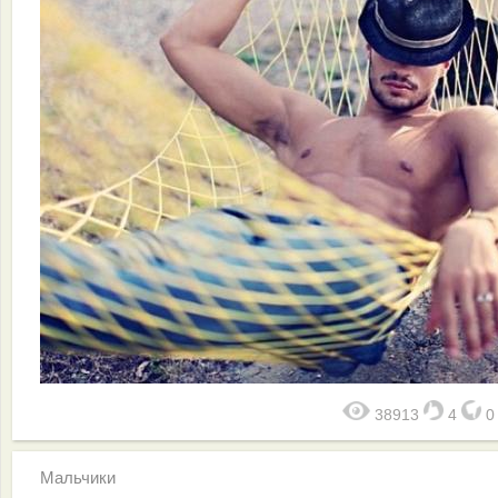
38913
4
Мальчики