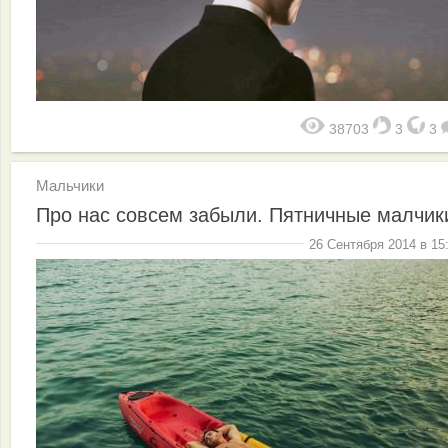
38703
3
3
Мальчики
Про нас совсем забыли. Пятничные малчик
26 Сентября 2014 в 15