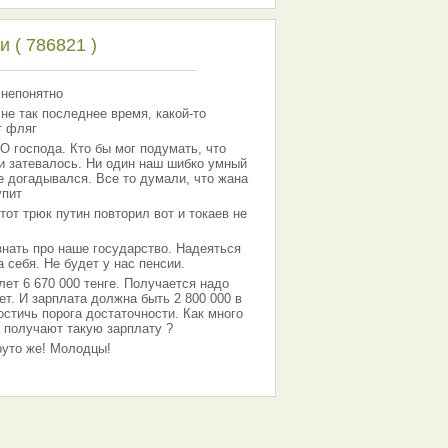
 ( 786821 )
 непонятно
 не так последнее время, какой-то
т фляг
господа. Кто бы мог подумать, что
 и затевалось. Ни один наш шибко умный
е догадывался. Все то думали, что жана
упит
тот трюк путин повторил вот и токаев не
знать про наше государство. Надеяться
 себя. Не будет у нас пенсии.
лет 6 670 000 тенге. Получается надо
ет. И зарплата должна быть 2 800 000 в
остичь порога достаточности. Как много
 получают такую зарплату ?
Круто же! Молодцы!