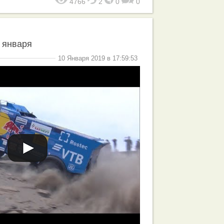
4766
2
0
0
 января
10 Января 2019 в 17:59:53