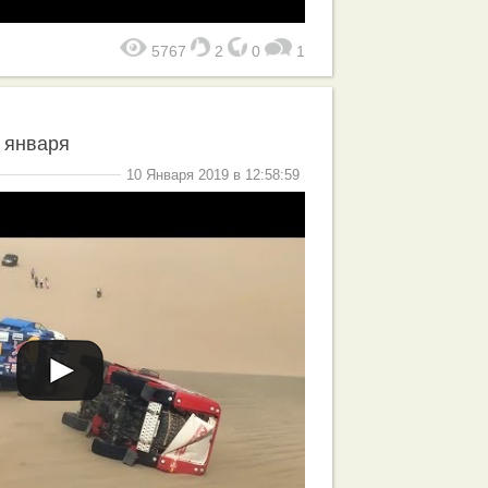
5767
2
0
1
 января
10 Января 2019 в 12:58:59