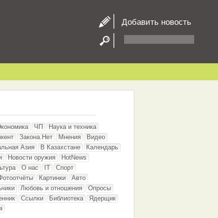
Добавить новость
Экономика
ЧП
Наука и техника
кент
Закона.Нет
Мнения
Видео
альная Азия
В Казахстане
Календарь
и
Новости оружия
HotNews
ьтура
О нас
IT
Спорт
Фотоотчёты
Картинки
Авто
ьчики
Любовь и отношения
Опросы
енник
Ссылки
Библиотека
Ядерщик
я