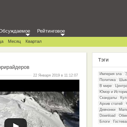
Обсуждаемое
Рейтинговое
ца
Месяц
Квартал
Тэги
фрирайдеров
Империя зла
22 Января 2019 в 11:12:07
Политика
Шым
В мире
Центр
Юмор и Истори
Скандалы
Кул
Архив статей
Девчонки
Мал
Download
Обм
Блоги
Гостева