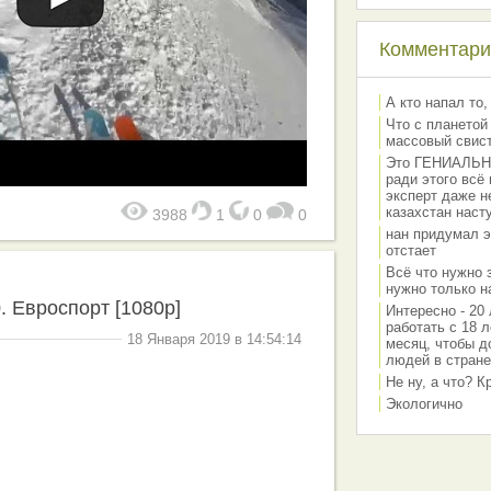
Комментарии
А кто напал то,
Что с планетой
массовый свис
Это ГЕНИАЛЬНО 
ради этого всё
эксперт даже н
казахстан наст
3988
1
0
0
нан придумал э
отстает
Всё что нужно 
нужно только на
. Евроспорт [1080p]
Интересно - 20 
работать с 18 л
18 Января 2019 в 14:54:14
месяц, чтобы д
людей в стране
Не ну, а что? 
Экологично