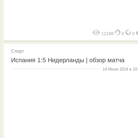
12188
0
0
Спорт
Испания 1:5 Нидерланды | обзор матча
14 Июня 2014 в 10