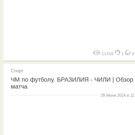
11416
1
Спорт
ЧМ по футболу. БРАЗИЛИЯ - ЧИЛИ | Обзор
матча
29 Июня 2014 в 11