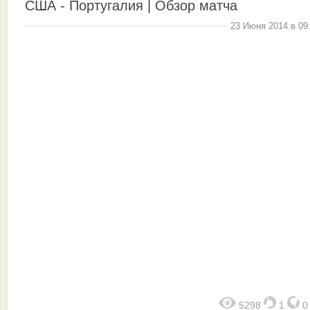
CША - Португалия | Обзор матча
23 Июня 2014 в 09
5298
1