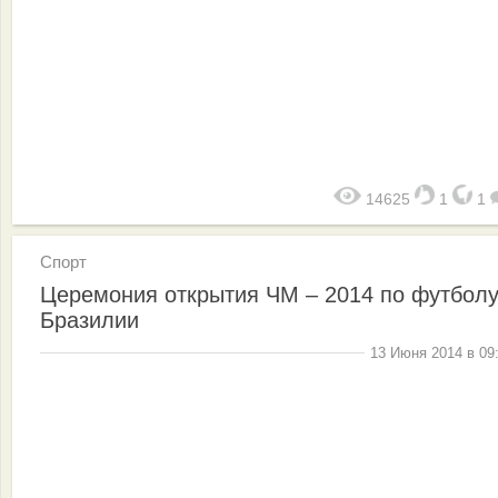
14625
1
1
Спорт
Церемония открытия ЧМ – 2014 по футболу
Бразилии
13 Июня 2014 в 09