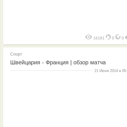
16181
0
0
Спорт
Швейцария - Франция | обзор матча
21 Июня 2014 в 05