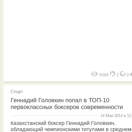
9385
2
0
Спорт
Геннадий Головкин попал в ТОП-10
первоклассных боксеров современности
14 Мая 2014 в 12
Казахстанский боксер Геннадий Головкин,
обладающий чемпионскими титулами в среднем