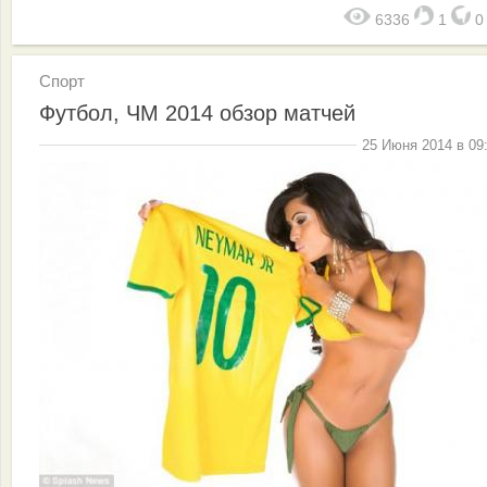
6336
1
Спорт
Футбол, ЧМ 2014 обзор матчей
25 Июня 2014 в 09