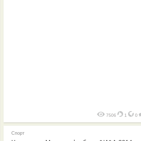
7506
1
0
Спорт