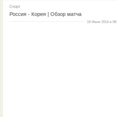
Спорт
Россия - Корея | Обзор матча
18 Июня 2014 в 08