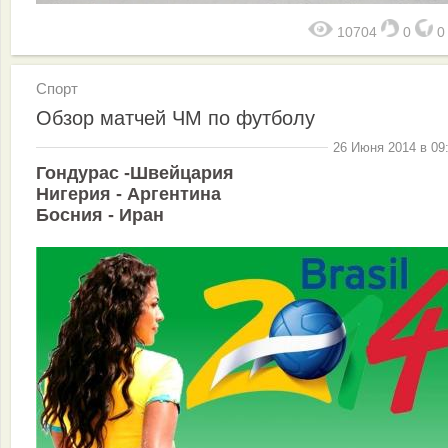
10704
0
Спорт
Обзор матчей ЧМ по футболу
26 Июня 2014 в 09
Гондурас -Швейцария
Нигерия - Аргентина
Босния - Иран