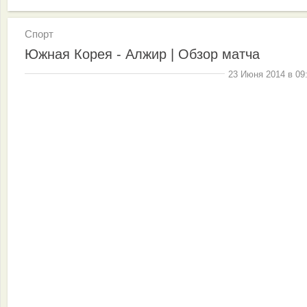
Спорт
Южная Корея - Алжир | Обзор матча
23 Июня 2014 в 09