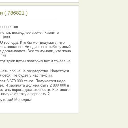
 ( 786821 )
 непонятно
 не так последнее время, какой-то
т фляг
господа. Кто бы мог подумать, что
 и затевалось. Ни один наш шибко умный
е догадывался. Все то думали, что жана
упит
тот трюк путин повторил вот и токаев не
знать про наше государство. Надеяться
 себя. Не будет у нас пенсии.
лет 6 670 000 тенге. Получается надо
ет. И зарплата должна быть 2 800 000 в
остичь порога достаточности. Как много
 получают такую зарплату ?
Круто же! Молодцы!