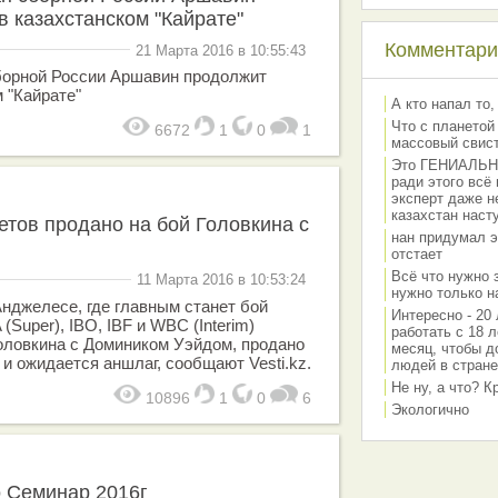
в казахстанском "Кайрате"
Комментарии
21 Марта 2016 в 10:55:43
орной России Аршавин продолжит
 "Кайрате"
А кто напал то,
Что с планетой
6672
1
0
1
массовый свис
Это ГЕНИАЛЬНО 
ради этого всё
эксперт даже н
казахстан наст
етов продано на бой Головкина с
нан придумал э
отстает
Всё что нужно 
11 Марта 2016 в 10:53:24
нужно только на
Анджелесе, где главным станет бой
Интересно - 20 
Super), IBO, IBF и WBC (Interim)
работать с 18 л
оловкина с Домиником Уэйдом, продано
месяц, чтобы д
и ожидается аншлаг, сообщают Vesti.kz.
людей в стране
Не ну, а что? 
10896
1
0
6
Экологично
 Семинар 2016г