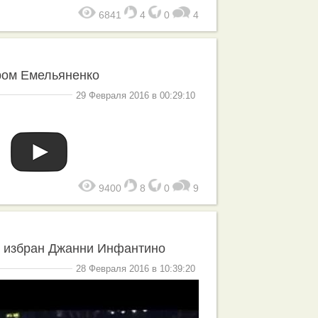
6841
4
0
4
ром Емельяненко
29 Февраля 2016 в 00:29:10
9400
8
0
9
 избран Джанни Инфантино
28 Февраля 2016 в 10:39:20