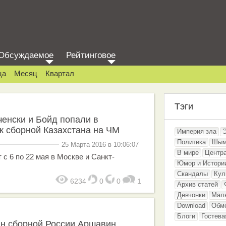
Обсуждаемое
Рейтинговое
ца
Месяц
Квартал
Тэги
ченски и Бойд попали в
к сборной Казахстана на ЧМ
Империя зла
Политика
Шым
25 Марта 2016 в 10:06:07
В мире
Центр
с 6 по 22 мая в Москве и Санкт-
Юмор и Истори
Скандалы
Кул
6234
0
0
1
Архив статей
Девчонки
Мал
Download
Обм
Блоги
Гостева
н сборной России Аршавин