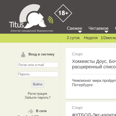
Свежее
Читаемое
2 суток
Неделя
1/2меся
Спорт
Вход в систему
Хоккеисты Доус, Бо
расширенный списо
Чемпионат мира пройдет 
Петербурге
Регистрация
Забыли пароль?
Спорт
В сети
ФУТБОЛ-Экс-капита