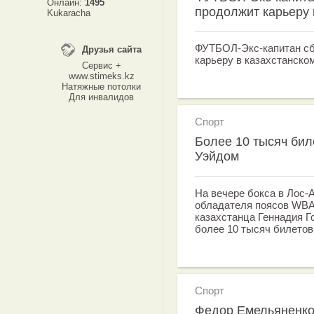
Онлайн:
1495
продолжит карьеру 
Kukaracha
ФУТБОЛ-Экс-капитан сб
Друзья сайта
карьеру в казахстанском
Сервис +
www.stimeks.kz
Натяжные потолки
Для инвалидов
Спорт
Более 10 тысяч бил
Уэйдом
На вечере бокса в Лос-
обладателя поясов WBA (
казахстанца Геннадия Г
более 10 тысяч билетов 
Спорт
Федор Емельяненко