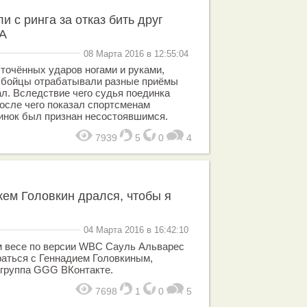
и с ринга за отказ бить друг
A
08 Марта 2016 в 12:55:04
точённых ударов ногами и руками,
к бойцы отрабатывали разные приёмы
л. Вследствие чего судья поединка
после чего показал спортсменам
инок был признан несостоявшимся.
7939
5
0
4
кем Головкин дрался, чтобы я
04 Марта 2016 в 16:42:10
м весе по версии WBC Сауль Альварес
драться с Геннадием Головкиным,
группа GGG ВКонтакте.
7698
1
0
5