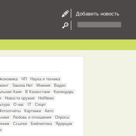
Добавить новость
Экономика
ЧП
Наука и техника
кент
Закона.Нет
Мнения
Видео
альная Азия
В Казахстане
Календарь
и
Новости оружия
HotNews
ьтура
О нас
IT
Спорт
Фотоотчёты
Картинки
Авто
ьчики
Любовь и отношения
Опросы
енник
Ссылки
Библиотека
Ядерщик
я