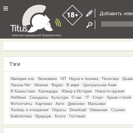
≡
Добавить нов
Тэги
Империя зла
Экономика
ЧП
Наука и техника
Политика
Шымк
Закона.Нет
Мнения
Видео
В мире
Центральная Азия
В Казахстане
Календарь
Юмор и Истории
Новости оружия
HotNews
Скандалы
Культура
О нас
IT
Спорт
Архив статей
Фотоотчёты
Картинки
Авто
Девчонки
Мальчики
Любовь и отношения
Опросы
Download
Обменник
Ссылки
Библиотека
Ядерщик
Блоги
Гостевая