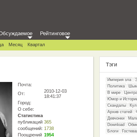
Обсуждаемое
Рейтинговое
ца
Месяц
Квартал
Тэги
Империя зла
Почта:
Политика
Шым
2010-12-03
В мире
Центр
От:
18:41:37
Юмор и Истори
Город:
Скандалы
Кул
О себе:
Архив статей
Статистика
Девчонки
Мал
публикаций
365
Download
Обм
сообщений:
1738
Блоги
Гостева
Поощрений
1954