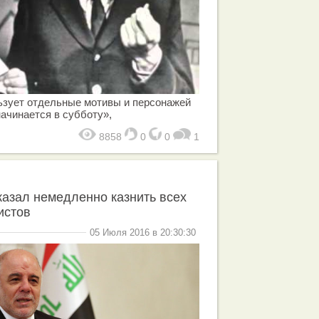
ьзует отдельные мотивы и персонажей
ачинается в субботу»,
8858
0
0
1
азал немедленно казнить всех
истов
05 Июля 2016 в 20:30:30