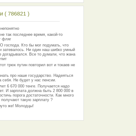
 ( 786821 )
 непонятно
 не так последнее время, какой-то
т фляг
господа. Кто бы мог подумать, что
 и затевалось. Ни один наш шибко умный
е догадывался. Все то думали, что жана
упит
тот трюк путин повторил вот и токаев не
знать про наше государство. Надеяться
 себя. Не будет у нас пенсии.
лет 6 670 000 тенге. Получается надо
ет. И зарплата должна быть 2 800 000 в
остичь порога достаточности. Как много
 получают такую зарплату ?
Круто же! Молодцы!