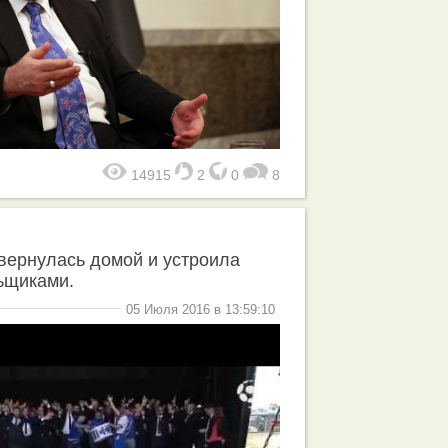
14915
2
0
8
вернулась домой и устроила
ьщиками.
05 Июля 2016 в 13:59:10