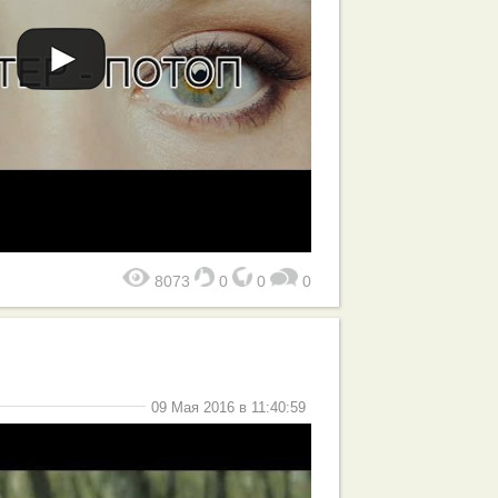
8073
0
0
0
09 Мая 2016 в 11:40:59