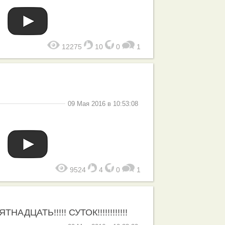
12275
10
0
1
09 Мая 2016 в 10:53:08
9524
4
0
1
АДЦАТЬ!!!!! СУТОК!!!!!!!!!!!!