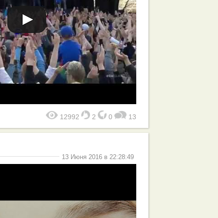
12992
2
0
13
13 Июня 2016 в 22:28:49