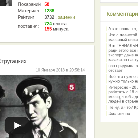
Покараний
58
Материал
1288
Комментарии
Рейтинг
3732
,
заценки
724
плюса
поставил:
155
минуса
А кто напал то,
Что с планетой
массовый свис
Это ГЕНИАЛЬНО 
ради этого всё
эксперт даже н
казахстан наст
Стругацких
нан придумал э
10 Января 2018 в 20:58:14
отстает
Всё что нужно 
нужно только на
Интересно - 20 
работать с 18 л
месяц, чтобы д
людей в стране
Не ну, а что? 
Экологично