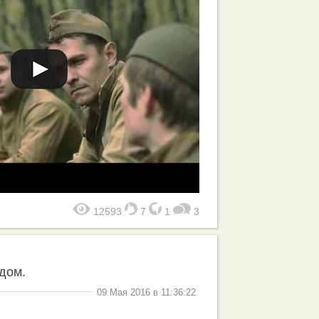
12593
7
1
3
едом.
09 Мая 2016 в 11:36:22