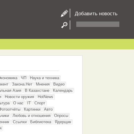
Добавить новость
Экономика
ЧП
Наука и техника
кент
Закона.Нет
Мнения
Видео
альная Азия
В Казахстане
Календарь
и
Новости оружия
HotNews
ьтура
О нас
IT
Спорт
Фотоотчёты
Картинки
Авто
ьчики
Любовь и отношения
Опросы
енник
Ссылки
Библиотека
Ядерщик
я