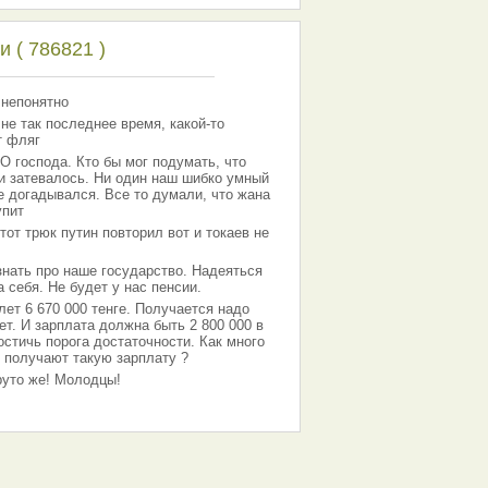
 ( 786821 )
 непонятно
 не так последнее время, какой-то
т фляг
господа. Кто бы мог подумать, что
 и затевалось. Ни один наш шибко умный
е догадывался. Все то думали, что жана
упит
тот трюк путин повторил вот и токаев не
знать про наше государство. Надеяться
 себя. Не будет у нас пенсии.
лет 6 670 000 тенге. Получается надо
ет. И зарплата должна быть 2 800 000 в
остичь порога достаточности. Как много
 получают такую зарплату ?
Круто же! Молодцы!