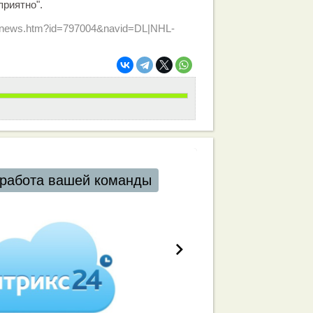
приятно".
ru/news.htm?id=797004&navid=DL|NHL-
работа вашей команды