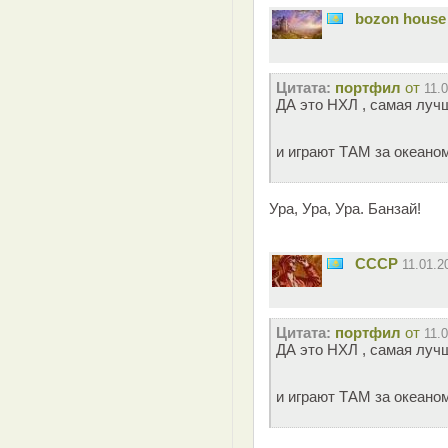
bozon house
Цитата:
портфил
от
11.
ДА это НХЛ , самая лу
и играют ТАМ за океано
Ура, Ура, Ура. Банзай!
СССР
11.01.
Цитата:
портфил
от
11.
ДА это НХЛ , самая лу
и играют ТАМ за океано