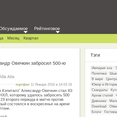
Обсуждаемое
Рейтинговое
ца
Месяц
Квартал
Тэги
ндр Овечкин забросил 500-ю
Империя зла
Политика
Шым
Абв
Абв
В мире
Центр
портфил
11 Января 2016 в 14:03:18
Юмор и Истори
Скандалы
Кул
 Кэпиталз" Александр Овечкин стал 43-
 НХЛ, которому удалось забросить 500
Архив статей
:19 второго периода в матче против
Девчонки
Мал
орый состоялся в воскресенье на арене
Download
Обм
гтоне.
Блоги
Гостева