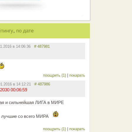
,
йтингу
по дате
01.2016 в 14:06:36
# 487981
поощрить (1)
|
покарать
01.2016 в 14:12:21
# 487986
2030 00:06:59
шая и сильнейшая ЛИГА в МИРЕ
, лучшие со всего МИРА
поощрить (1)
|
покарать