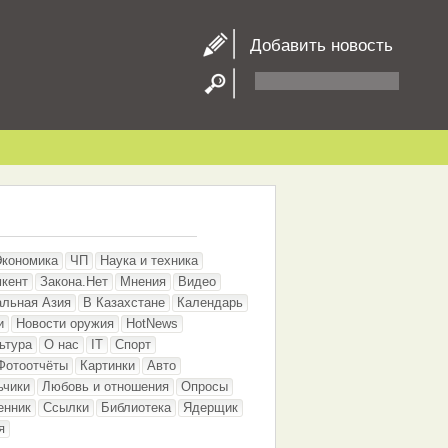
Добавить новость
Экономика
ЧП
Наука и техника
кент
Закона.Нет
Мнения
Видео
альная Азия
В Казахстане
Календарь
и
Новости оружия
HotNews
ьтура
О нас
IT
Спорт
Фотоотчёты
Картинки
Авто
ьчики
Любовь и отношения
Опросы
енник
Ссылки
Библиотека
Ядерщик
я