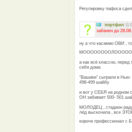
Регулировку пафоса сде
портфил
11.
забанен до 28.08.
ну а что касаемо ОВИ , т
МООООООООЛООООО
а как всё классно, перед
себя дома
"Вашики" сыграли в Нью- 
498-499 шайбу
и вот у СЕБЯ на родном с
ОН забивает 500- 501 ша
МОЛОДЕЦ , стадион радуе
лёд выскочила , все ЭТ
короче профессионал 