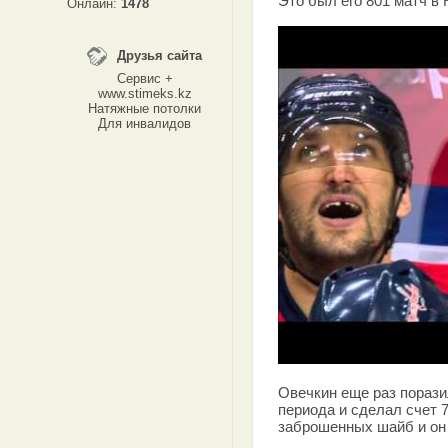
Это был его 801 матч в
Онлайн:
1478
Друзья сайта
Сервис +
www.stimeks.kz
Натяжные потолки
Для инвалидов
Овечкин еще раз поразил
периода и сделал счет 7
заброшенных шайб и он