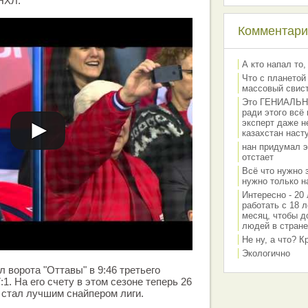
 НХЛ.
Комментарии
А кто напал то,
Что с планетой
массовый свис
Это ГЕНИАЛЬНО 
ради этого всё
эксперт даже н
казахстан наст
нан придумал э
отстает
Всё что нужно 
нужно только на
Интересно - 20 
работать с 18 л
месяц, чтобы д
людей в стране
Не ну, а что? 
Экологично
 ворота "Оттавы" в 9:46 третьего
:1. На его счету в этом сезоне теперь 26
 стал лучшим снайпером лиги.