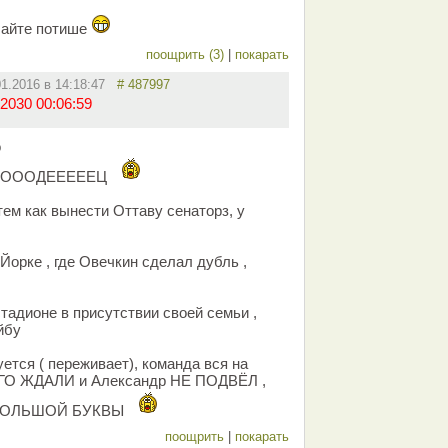
лайте потише
поощрить (3)
|
покарать
01.2016 в 14:18:47
# 487997
2030 00:06:59
о
ОООДЕЕЕЕЕЦ
 тем как вынести Оттаву сенаторз, у
Йорке , где Овечкин сделал дубль ,
тадионе в присутствии своей семьи ,
йбу
тся ( переживает), команда вся на
ОГО ЖДАЛИ и Александр НЕ ПОДВЁЛ ,
с БОЛЬШОЙ БУКВЫ
поощрить
|
покарать