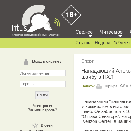
Свежее
Читаемое
2 суток
Неделя
1/2меся
Спорт
Вход в систему
Нападающий Алекса
шайбу в НХЛ
Абв
Печать:
Шрифт:
Нападающий "Вашингтон
Регистрация
м хоккеистом в истории
Забыли пароль?
шайб. Он забил гол в 16
"Оттава Сенаторз", кот
"Verizon Center" в Вашин
В сети