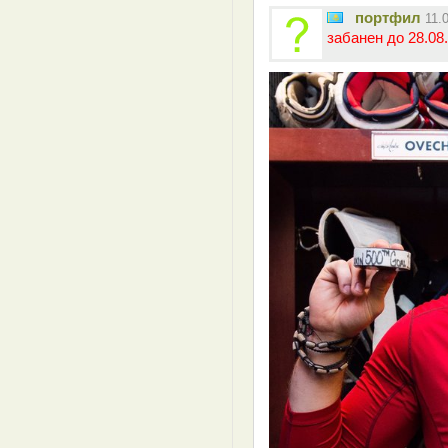
портфил
11.
забанен до 28.08.