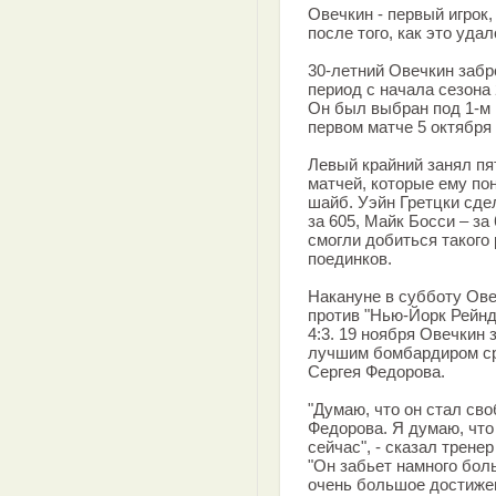
Овечкин - первый игрок,
после того, как это уда
30-летний Овечкин забр
период с начала сезона 
Он был выбран под 1-м 
первом матче 5 октября
Левый крайний занял пя
матчей, которые ему по
шайб. Уэйн Гретцки сде
за 605, Майк Босси – за 
смогли добиться такого
поединков.
Накануне в субботу Ове
против "Нью-Йорк Рейнд
4:3. 19 ноября Овечкин
лучшим бомбардиром ср
Сергея Федорова.
"Думаю, что он стал сво
Федорова. Я думаю, что
сейчас", - сказал трене
"Он забьет намного боль
очень большое достижени