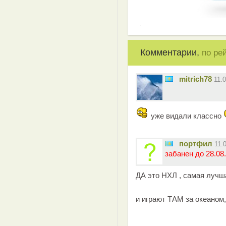
Комментарии,
по ре
mitrich78
11.
уже видали классно
портфил
11.
забанен до 28.08.
ДА это НХЛ , самая луч
и играют ТАМ за океаном