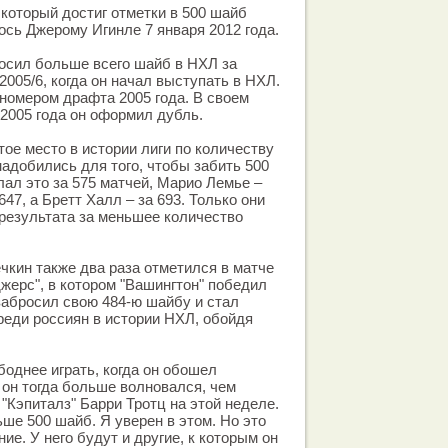
 который достиг отметки в 500 шайб
лось Джерому Игинле 7 января 2012 года.
осил больше всего шайб в НХЛ за
2005/6, когда он начал выступать в НХЛ.
номером драфта 2005 года. В своем
 2005 года он оформил дубль.
тое место в истории лиги по количеству
надобились для того, чтобы забить 500
лал это за 575 матчей, Марио Лемье –
647, а Бретт Халл – за 693. Только они
 результата за меньшее количество
чкин также два раза отметился в матче
жерс", в котором "Вашингтон" победил
 забросил свою 484-ю шайбу и стал
еди россиян в истории НХЛ, обойдя
боднее играть, когда он обошел
 он тогда больше волновался, чем
р "Кэпиталз" Барри Тротц на этой неделе.
ше 500 шайб. Я уверен в этом. Но это
е. У него будут и другие, к которым он