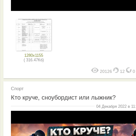
1280x1155
( 316.47Кб)
20126
12
Спорт
Кто круче, сноубордист или лыжник?
04 Декабря 2022 в 11