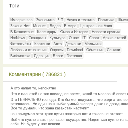
Тэги
Империя зла
Экономика
ЧП
Наука и техника
Политика
Шымк
Закона.Нет
Мнения
Видео
В мире
Центральная Азия
В Казахстане
Календарь
Юмор и Истории
Новости оружия
HotNews
Скандалы
Культура
О нас
IT
Спорт
Архив статей
Фотоотчёты
Картинки
Авто
Девчонки
Мальчики
Любовь и отношения
Опросы
Download
Обменник
Ссылки
Библиотека
Ядерщик
Блоги
Гостевая
Комментарии ( 786821 )
А кто напал то, непонятно
Что с планетой не так последнее время, какой-то массовый свист
Это ГЕНИАЛЬНО господа. Кто бы мог подумать, что ради этого вс
затевалось. Ни один наш шибко умный эксперт даже не догадывал
Все то думали, что жана казахстан наступит
нан придумал этот трюк путин повторил вот и токаев не отстает
Всё что нужно знать про наше государство. Надеяться нужно толь
себя. Не будет у нас пенсии.