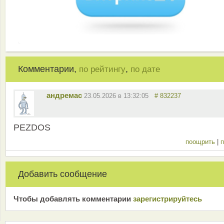
Комментарии,
,
по рейтингу
по дате
андремас
23.05.2026 в 13:32:05
# 832237
PEZDOS
поощрить
|
п
Добавить сообщение
Чтобы добавлять комментарии
зарeгиcтрирyйтeсь