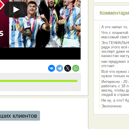
Комментарии
А кто напал то,
Что с планетой
массовый свис
Это ГЕНИАЛЬНО 
ради этого всё
эксперт даже н
казахстан наст
нан придумал э
отстает
Всё что нужно 
нужно только на
Интересно - 20 
работать с 18 л
месяц, чтобы д
людей в стране
Не ну, а что? 
Экологично
аших клиентов