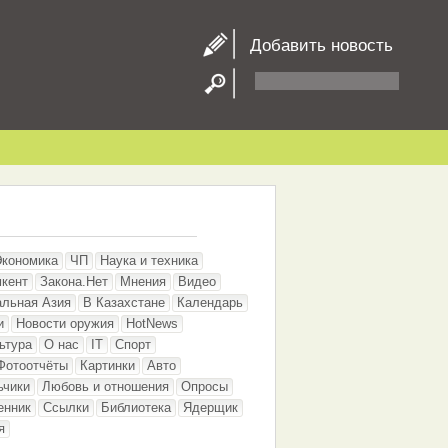
Добавить новость
Экономика
ЧП
Наука и техника
кент
Закона.Нет
Мнения
Видео
альная Азия
В Казахстане
Календарь
и
Новости оружия
HotNews
ьтура
О нас
IT
Спорт
Фотоотчёты
Картинки
Авто
ьчики
Любовь и отношения
Опросы
енник
Ссылки
Библиотека
Ядерщик
я