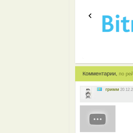
Комментарии,
по ре
гримм
20.12.