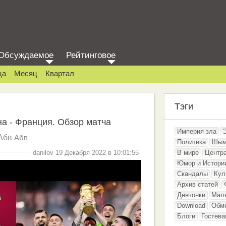
Обсуждаемое
Рейтинговое
ца
Месяц
Квартал
Тэги
а - Франция. Обзор матча
Империя зла
Абв
Абв
Политика
Шым
danilov 19 Декабря 2022 в 10:01:55
В мире
Центр
Юмор и Истори
Скандалы
Кул
Архив статей
Девчонки
Мал
Download
Обм
Блоги
Гостева