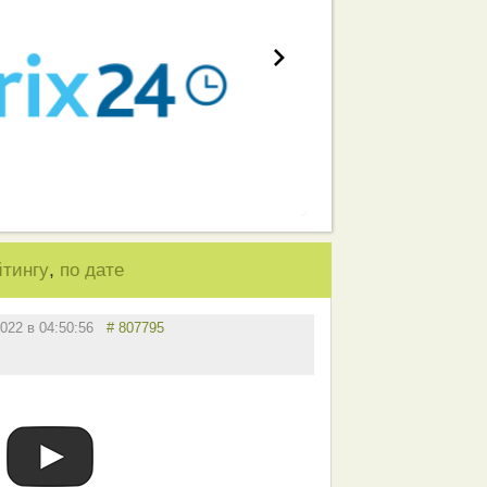
,
йтингу
по дате
2022 в 04:50:56
# 807795