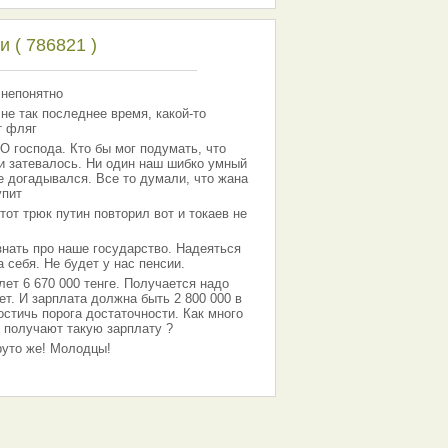
 ( 786821 )
 непонятно
 не так последнее время, какой-то
т фляг
господа. Кто бы мог подумать, что
 и затевалось. Ни один наш шибко умный
е догадывался. Все то думали, что жана
упит
тот трюк путин повторил вот и токаев не
знать про наше государство. Надеяться
 себя. Не будет у нас пенсии.
лет 6 670 000 тенге. Получается надо
ет. И зарплата должна быть 2 800 000 в
остичь порога достаточности. Как много
 получают такую зарплату ?
Круто же! Молодцы!