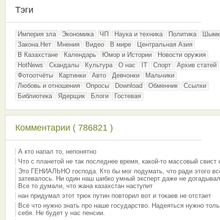
Тэги
Империя зла
Экономика
ЧП
Наука и техника
Политика
Шымк
Закона.Нет
Мнения
Видео
В мире
Центральная Азия
В Казахстане
Календарь
Юмор и Истории
Новости оружия
HotNews
Скандалы
Культура
О нас
IT
Спорт
Архив статей
Фотоотчёты
Картинки
Авто
Девчонки
Мальчики
Любовь и отношения
Опросы
Download
Обменник
Ссылки
Библиотека
Ядерщик
Блоги
Гостевая
Комментарии ( 786821 )
А кто напал то, непонятно
Что с планетой не так последнее время, какой-то массовый свист
Это ГЕНИАЛЬНО господа. Кто бы мог подумать, что ради этого вс
затевалось. Ни один наш шибко умный эксперт даже не догадывал
Все то думали, что жана казахстан наступит
нан придумал этот трюк путин повторил вот и токаев не отстает
Всё что нужно знать про наше государство. Надеяться нужно толь
себя. Не будет у нас пенсии.