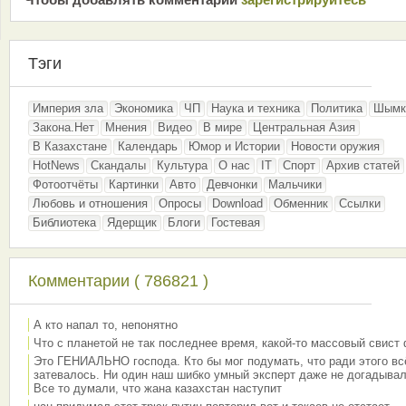
Тэги
Империя зла
Экономика
ЧП
Наука и техника
Политика
Шымк
Закона.Нет
Мнения
Видео
В мире
Центральная Азия
В Казахстане
Календарь
Юмор и Истории
Новости оружия
HotNews
Скандалы
Культура
О нас
IT
Спорт
Архив статей
Фотоотчёты
Картинки
Авто
Девчонки
Мальчики
Любовь и отношения
Опросы
Download
Обменник
Ссылки
Библиотека
Ядерщик
Блоги
Гостевая
Комментарии ( 786821 )
А кто напал то, непонятно
Что с планетой не так последнее время, какой-то массовый свист
Это ГЕНИАЛЬНО господа. Кто бы мог подумать, что ради этого вс
затевалось. Ни один наш шибко умный эксперт даже не догадывал
Все то думали, что жана казахстан наступит