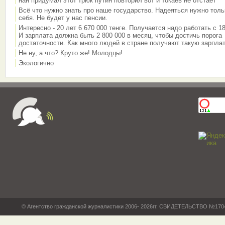
нан придумал этот трюк путин повторил вот и токаев не отстает
Всё что нужно знать про наше государство. Надеяться нужно толь
себя. Не будет у нас пенсии.
Интересно - 20 лет 6 670 000 тенге. Получается надо работать с 18
И зарплата должна быть 2 800 000 в месяц, чтобы достичь порога
достаточности. Как много людей в стране получают такую зарплат
Не ну, а что? Круто же! Молодцы!
Экологично
© Агентство гражданской журналистики 2006- 2026гг. СВИДЕТЕЛЬСТВО №17