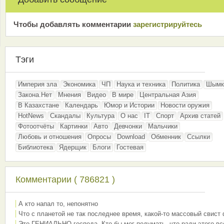
Чтобы добавлять комментарии
зарeгиcтрирyйтeсь
Тэги
Империя зла
Экономика
ЧП
Наука и техника
Политика
Шымк
Закона.Нет
Мнения
Видео
В мире
Центральная Азия
В Казахстане
Календарь
Юмор и Истории
Новости оружия
HotNews
Скандалы
Культура
О нас
IT
Спорт
Архив статей
Фотоотчёты
Картинки
Авто
Девчонки
Мальчики
Любовь и отношения
Опросы
Download
Обменник
Ссылки
Библиотека
Ядерщик
Блоги
Гостевая
Комментарии ( 786821 )
А кто напал то, непонятно
Что с планетой не так последнее время, какой-то массовый свист
Это ГЕНИАЛЬНО господа. Кто бы мог подумать, что ради этого вс