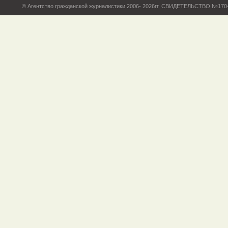
© Агентство гражданской журналистики 2006- 2026гг. СВИДЕТЕЛЬСТВО №17