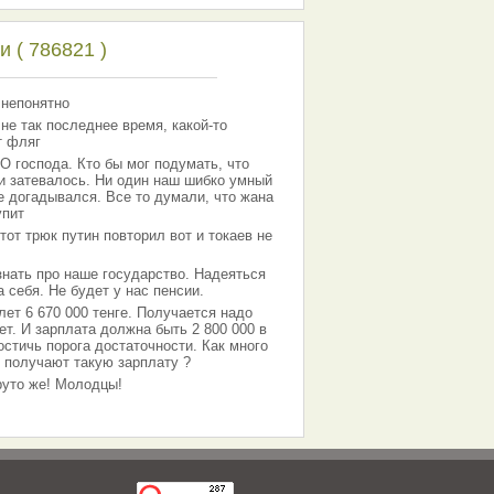
 ( 786821 )
 непонятно
 не так последнее время, какой-то
т фляг
господа. Кто бы мог подумать, что
 и затевалось. Ни один наш шибко умный
е догадывался. Все то думали, что жана
упит
тот трюк путин повторил вот и токаев не
знать про наше государство. Надеяться
 себя. Не будет у нас пенсии.
лет 6 670 000 тенге. Получается надо
ет. И зарплата должна быть 2 800 000 в
остичь порога достаточности. Как много
 получают такую зарплату ?
Круто же! Молодцы!