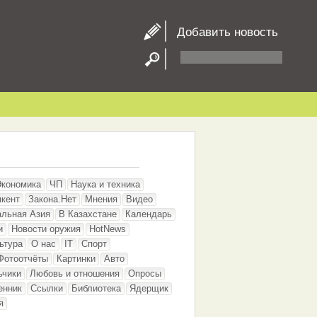
Добавить новость
Экономика
ЧП
Наука и техника
кент
Закона.Нет
Мнения
Видео
альная Азия
В Казахстане
Календарь
и
Новости оружия
HotNews
ьтура
О нас
IT
Спорт
Фотоотчёты
Картинки
Авто
ьчики
Любовь и отношения
Опросы
енник
Ссылки
Библиотека
Ядерщик
я