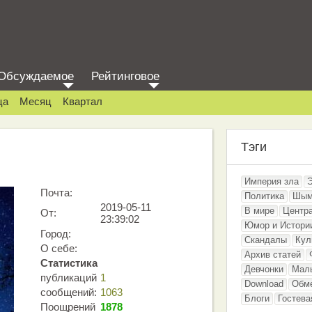
Обсуждаемое
Рейтинговое
ца
Месяц
Квартал
Тэги
Империя зла
Почта:
Политика
Шым
2019-05-11
В мире
Центр
От:
23:39:02
Юмор и Истори
Город:
Скандалы
Кул
О себе:
Архив статей
Статистика
Девчонки
Мал
публикаций
1
Download
Обм
сообщений:
1063
Блоги
Гостева
Поощрений
1878