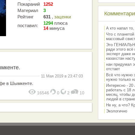
Покараний
1252
Материал
3
Комментарии
Рейтинг
631
,
заценки
1294
плюса
поставил:
14
минуса
А кто напал то,
Что с планетой
массовый свис
Это ГЕНИАЛЬНО 
ради этого всё
эксперт даже н
казахстан наст
нан придумал э
мкенте.
отстает
Всё что нужно 
11 Мая 2019 в 23:47:03
нужно только на
фе в Шымкенте.
Интересно - 20 
работать с 18 л
16546
0
2
10
месяц, чтобы д
людей в стране
Не ну, а что? 
Экологично