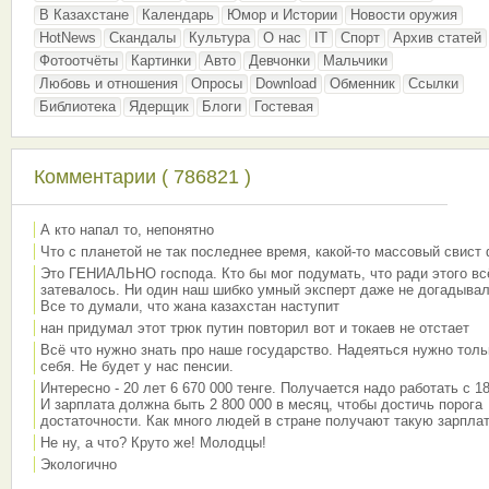
В Казахстане
Календарь
Юмор и Истории
Новости оружия
HotNews
Скандалы
Культура
О нас
IT
Спорт
Архив статей
Фотоотчёты
Картинки
Авто
Девчонки
Мальчики
Любовь и отношения
Опросы
Download
Обменник
Ссылки
Библиотека
Ядерщик
Блоги
Гостевая
Комментарии ( 786821 )
А кто напал то, непонятно
Что с планетой не так последнее время, какой-то массовый свист
Это ГЕНИАЛЬНО господа. Кто бы мог подумать, что ради этого вс
затевалось. Ни один наш шибко умный эксперт даже не догадывал
Все то думали, что жана казахстан наступит
нан придумал этот трюк путин повторил вот и токаев не отстает
Всё что нужно знать про наше государство. Надеяться нужно толь
себя. Не будет у нас пенсии.
Интересно - 20 лет 6 670 000 тенге. Получается надо работать с 18
И зарплата должна быть 2 800 000 в месяц, чтобы достичь порога
достаточности. Как много людей в стране получают такую зарплат
Не ну, а что? Круто же! Молодцы!
Экологично