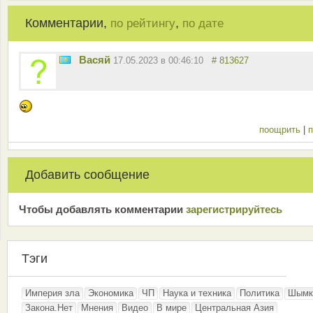
Комментарии,
,
по рейтингу
по дате
Васяй
17.05.2023 в 00:46:10
# 813627
поощрить
|
п
Добавить сообщение
Чтобы добавлять комментарии
зарeгиcтрирyйтeсь
Тэги
Империя зла
Экономика
ЧП
Наука и техника
Политика
Шымк
Закона.Нет
Мнения
Видео
В мире
Центральная Азия