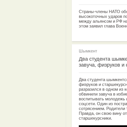
Страны-члены НАТО об
высокоточных ударов по
между альянсом и РФ н
этом заявил глава Воен
Шымкент
Два студента шымк
завуча, физруков и
Два студента шымкентск
физруков и старшекурс
разразился в одном из 
обвинили завуча в изби
воспитывать молодежь и
соцсети. Один из постр
сотрясением. Родители 
Правда, он свою вину от
старшекурсники.