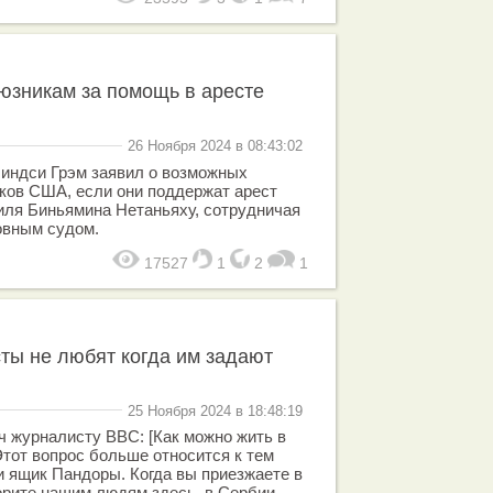
юзникам за помощь в аресте
26 Ноября 2024 в 08:43:02
Линдси Грэм заявил о возможных
ков США, если они поддержат арест
иля Биньямина Нетаньяху, сотрудничая
овным судом.
17527
1
2
1
ты не любят когда им задают
25 Ноября 2024 в 18:48:19
 журналисту BBC: [Как можно жить в
Этот вопрос больше относится к тем
 ящик Пандоры. Когда вы приезжаете в
ворите нашим людям здесь, в Сербии,