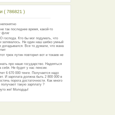
 ( 786821 )
 непонятно
 не так последнее время, какой-то
т фляг
господа. Кто бы мог подумать, что
 и затевалось. Ни один наш шибко умный
е догадывался. Все то думали, что жана
упит
тот трюк путин повторил вот и токаев не
знать про наше государство. Надеяться
 себя. Не будет у нас пенсии.
лет 6 670 000 тенге. Получается надо
ет. И зарплата должна быть 2 800 000 в
остичь порога достаточности. Как много
 получают такую зарплату ?
Круто же! Молодцы!