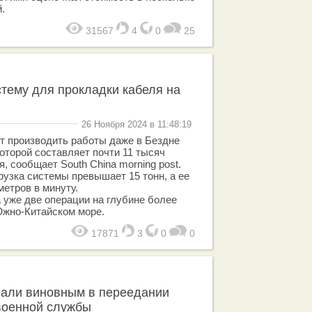
.
31567
4
0
25
стему для прокладки кабеля на
26 Ноября 2024 в 11:48:19
т производить работы даже в Бездне
оторой составляет почти 11 тысяч
, сообщает South China morning post.
рузка системы превышает 15 тонн, а ее
метров в минуту.
 уже две операции на глубине более
Южно-Китайском море.
17871
3
0
0
али виновным в переедании
военной службы