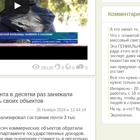
Комментарии
А кто напал то,
Что с планетой
массовый свис
Это ГЕНИАЛЬНО 
ради этого всё
эксперт даже н
казахстан наст
нан придумал э
28120
0
0
0
отстает
Всё что нужно 
нужно только на
Интересно - 20 
работать с 18 л
та в десятки раз занижали
месяц, чтобы д
 своих объектов
людей в стране
Не ну, а что? 
26 Ноября 2024 в 12:44:14
Экологично
ализировал состояние почти 3 тыс
ысяч коммерческих объектов обратили
епартаменте государственных доходов.
ая ими оценочная стоимость в несколько