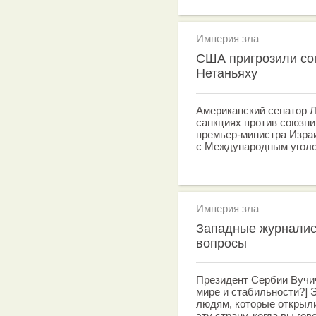
Империя зла
США пригрозили со
Нетаньяху
Американский сенатор 
санкциях против союзни
премьер-министра Изра
с Международным угол
Империя зла
Западные журналис
вопросы
Президент Сербии Вучич
мире и стабильности?] 
людям, которые открыли
эту страну, когда вы го