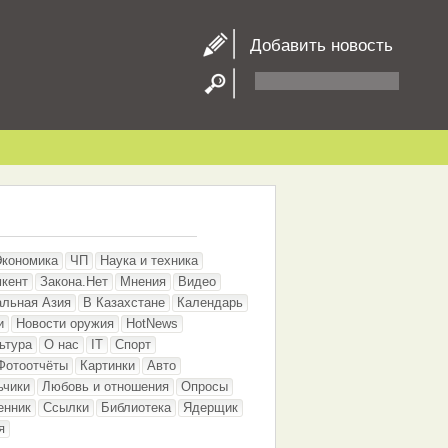
Добавить новость
Экономика
ЧП
Наука и техника
кент
Закона.Нет
Мнения
Видео
альная Азия
В Казахстане
Календарь
и
Новости оружия
HotNews
ьтура
О нас
IT
Спорт
Фотоотчёты
Картинки
Авто
ьчики
Любовь и отношения
Опросы
енник
Ссылки
Библиотека
Ядерщик
я