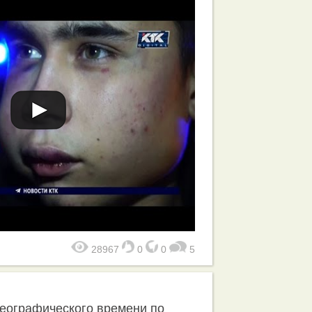
28967
0
0
5
географического времени по