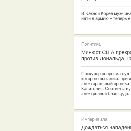
В Южной Корее мужчина 
идти в армию – теперь е
Политика
Минюст США прекра
против Дональда Т
Прокурор попросил суд 
которого пытались прив
электоральный процесс 
Капитолия. Соответств
электронной базе суда.
Империя зла
Дождаться нападени