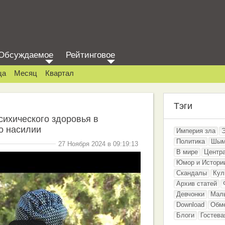
Обсуждаемое
Рейтинговое
ца
Месяц
Квартал
Тэги
сихического здоровья в
о насилии
Империя зла
Политика
Шым
27 Ноября 2024 в 09:19:13
В мире
Центр
Юмор и Истори
Скандалы
Кул
Архив статей
Девчонки
Мал
Download
Обм
Блоги
Гостева