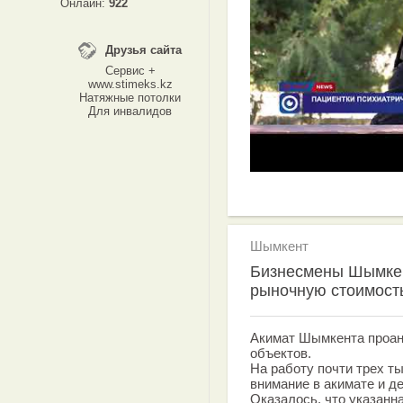
Онлайн:
922
Друзья сайта
Сервис +
www.stimeks.kz
Натяжные потолки
Для инвалидов
Шымкент
Бизнесмены Шымкен
рыночную стоимость
Акимат Шымкента проан
объектов.
На работу почти трех т
внимание в акимате и д
Оказалось, что указанн