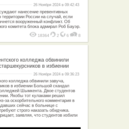
26 Ноября 2024 в 09:42:43
суждают нанесение превентивных
 территории России на случай, если
ачнется вооруженный конфликт. Об
ного комитета блока адмирал Роб Бауэр.
18364
2
6
8
ентского колледжа обвинили
 старшекурсников в избиении
26 Ноября 2024 в 09:36:23
ого колледжа обвинили завуча,
ников в избиении Большой скандал
колледжей Шымкента. Двое студентов
ении. Якобы тот кулаками решил
з-за оскорбительного комментария в
адавших сейчас в больнице с
требуют строго наказать обидчика.
рицает, заявляя, что студентов избили