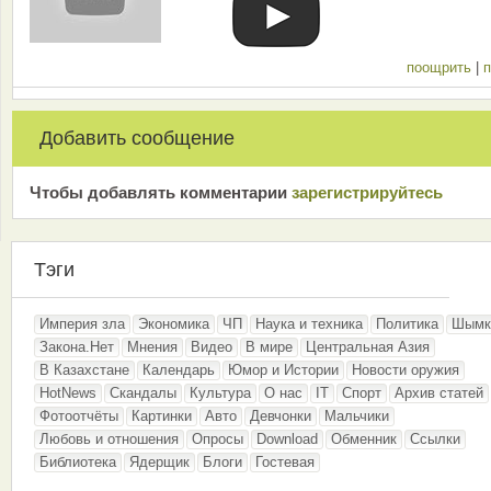
поощрить
|
п
Добавить сообщение
Чтобы добавлять комментарии
зарeгиcтрирyйтeсь
Тэги
Империя зла
Экономика
ЧП
Наука и техника
Политика
Шымк
Закона.Нет
Мнения
Видео
В мире
Центральная Азия
В Казахстане
Календарь
Юмор и Истории
Новости оружия
HotNews
Скандалы
Культура
О нас
IT
Спорт
Архив статей
Фотоотчёты
Картинки
Авто
Девчонки
Мальчики
Любовь и отношения
Опросы
Download
Обменник
Ссылки
Библиотека
Ядерщик
Блоги
Гостевая