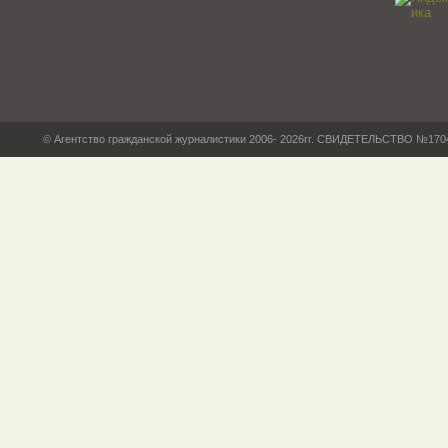
© Агентство гражданской журналистики 2006- 2026гг. СВИДЕТЕЛЬСТВО №17