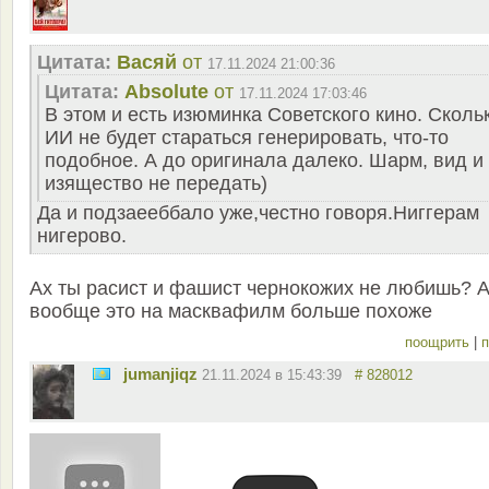
Цитата:
Васяй
от
17.11.2024 21:00:36
Цитата:
Absolute
от
17.11.2024 17:03:46
В этом и есть изюминка Советского кино. Сколь
ИИ не будет стараться генерировать, что-то
подобное. А до оригинала далеко. Шарм, вид и
изящество не передать)
Да и подзаееббало уже,честно говоря.Ниггерам
нигерово.
Ах ты расист и фашист чернокожих не любишь? 
вообще это на масквафилм больше похоже
поощрить
|
п
jumanjiqz
21.11.2024 в 15:43:39
# 828012