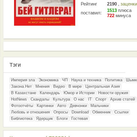
Рейтинг
2190
,
заценк
1513
плюса
поставил:
722
минуса
Тэги
Империя зла
Экономика
ЧП
Наука и техника
Политика
Шымк
Закона.Нет
Мнения
Видео
В мире
Центральная Азия
В Казахстане
Календарь
Юмор и Истории
Новости оружия
HotNews
Скандалы
Культура
О нас
IT
Спорт
Архив статей
Фотоотчёты
Картинки
Авто
Девчонки
Мальчики
Любовь и отношения
Опросы
Download
Обменник
Ссылки
Библиотека
Ядерщик
Блоги
Гостевая