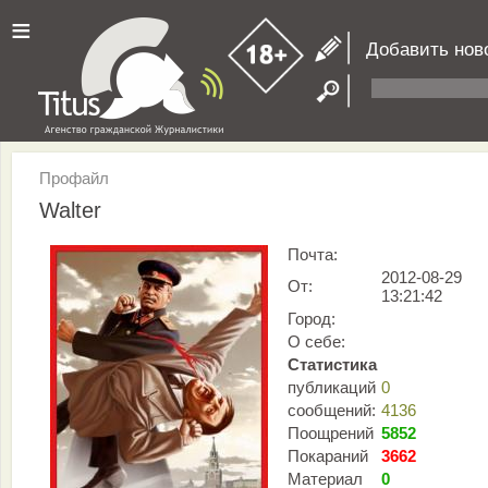
≡
Добавить нов
Профайл
Walter
Почта:
2012-08-29
От:
13:21:42
Город:
О себе:
Статистика
публикаций
0
сообщений:
4136
Поощрений
5852
Покараний
3662
Материал
0