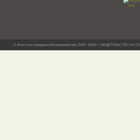
© Агентство гражданской журналистики 2006- 2026гг. СВИДЕТЕЛЬСТВО №17