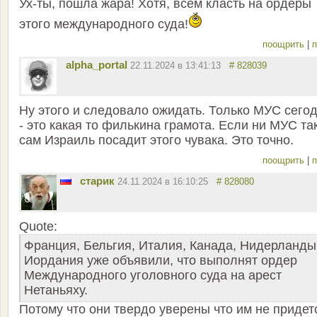
Ух-ты, пошла жара! Хотя, всем класть на ордеры
этого международного суда!
поощрить
|
п
alpha_portal
22.11.2024 в 13:41:13
# 828039
Ну этого и следовало ожидать. Только МУС сего
- это какая то филькина грамота. Если ни МУС та
сам Израиль посадит этого чувака. Это точно.
поощрить
|
п
старик
24.11.2024 в 16:10:25
# 828080
Quote:
Франция, Бельгия, Италия, Канада, Нидерланды
Иордания уже объявили, что выполнят ордер
Международного уголовного суда на арест
Нетаньяху.
Потому что они твердо уверены что им не придет