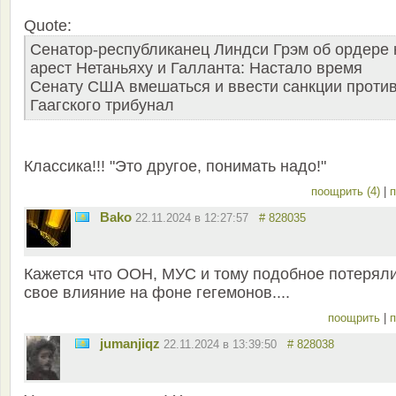
Quote:
Сенатор-республиканец Линдси Грэм об ордере 
арест Нетаньяху и Галланта: Настало время
Сенату США вмешаться и ввести санкции проти
Гаагского трибунал
Классика!!! "Это другое, понимать надо!"
поощрить (4)
|
п
Bako
22.11.2024 в 12:27:57
# 828035
Кажется что ООН, МУС и тому подобное потерял
свое влияние на фоне гегемонов....
поощрить
|
п
jumanjiqz
22.11.2024 в 13:39:50
# 828038