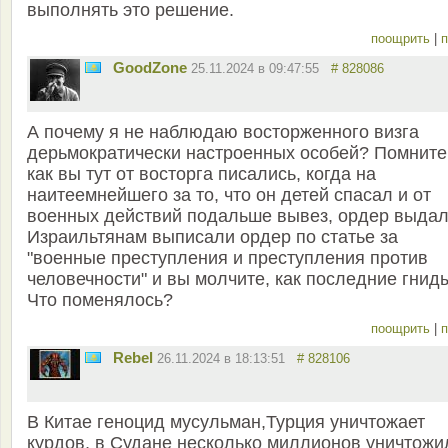
выполнять это решение.
поощрить
|
п
GoodZone
25.11.2024 в 09:47:55
# 828086
А почему я не наблюдаю восторженного визга
дерьмократически настроенных особей? Помните
как вы тут от восторга писались, когда на
наитеемнейшего за то, что он детей спасал и от
военных действий подальше вывез, ордер выдал
Израильтянам выписали ордер по статье за
"военные преступления и преступления против
человечности" и вы молчите, как последние гнид
Что поменялось?
поощрить
|
п
Rebel
26.11.2024 в 18:13:51
# 828106
В Китае геноцид мусульман,Турция уничтожает
курдов, в Судане несколько миллионов уничтожи