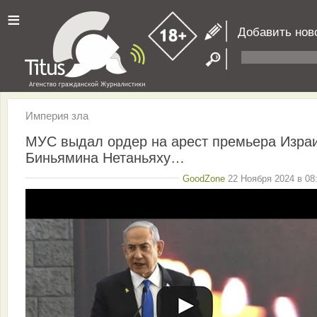
≡
Добавить нов
Империя зла
МУС выдал ордер на арест премьера Изра
Биньямина Нетаньяху…
GoodZone
22 Ноября 2024 в 08