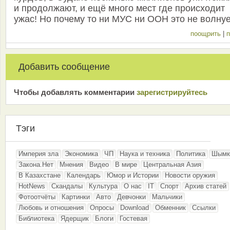
и продолжают, и ещё много мест где происходит
ужас! Но почему то ни МУС ни ООН это не волну
поощрить
|
п
Добавить сообщение
Чтобы добавлять комментарии
зарeгиcтрирyйтeсь
Тэги
Империя зла
Экономика
ЧП
Наука и техника
Политика
Шымк
Закона.Нет
Мнения
Видео
В мире
Центральная Азия
В Казахстане
Календарь
Юмор и Истории
Новости оружия
HotNews
Скандалы
Культура
О нас
IT
Спорт
Архив статей
Фотоотчёты
Картинки
Авто
Девчонки
Мальчики
Любовь и отношения
Опросы
Download
Обменник
Ссылки
Библиотека
Ядерщик
Блоги
Гостевая