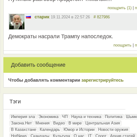
поощрить (1)
|
п
старик
19.11.2024 в 22:57:26
# 827986
Демократы насрали Трампу напоследок.
поощрить
|
п
Добавить сообщение
Чтобы добавлять комментарии
зарeгиcтрирyйтeсь
Тэги
Империя зла
Экономика
ЧП
Наука и техника
Политика
Шымк
Закона.Нет
Мнения
Видео
В мире
Центральная Азия
В Казахстане
Календарь
Юмор и Истории
Новости оружия
HotNews
Скандалы
Культура
О нас
IT
Спорт
Архив статей