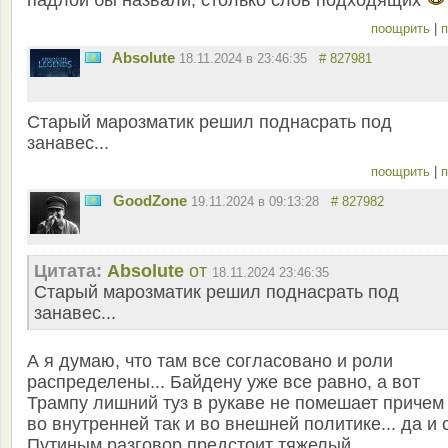
поощрить
|
п
Absolute
18.11.2024 в 23:46:35
# 827981
Старый марозматик решил поднасрать под
занавес...
поощрить
|
п
GoodZone
19.11.2024 в 09:13:28
# 827982
Цитата:
Absolute
от
18.11.2024 23:46:35
Старый марозматик решил поднасрать под
занавес...
А я думаю, что там все согласовано и роли
распределены... Байдену уже все равно, а вот
Трампу лишний туз в рукаве не помешает причем 
во внутренней так и во внешней политике... да и 
Путиным разговор предстоит тяжелый...