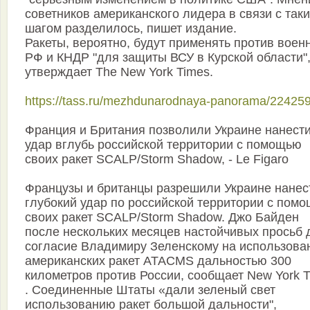
советников американского лидера в связи с так
шагом разделилось, пишет издание.
Ракеты, вероятно, будут применять против воен
РФ и КНДР "для защиты ВСУ в Курской области"
утверждает The New York Times.
https://tass.ru/mezhdunarodnaya-panorama/22425
Франция и Британия позволили Украине нанест
удар вглубь российской территории с помощью
своих ракет SCALP/Storm Shadow, - Le Figaro
Французы и британцы разрешили Украине нанес
глубокий удар по российской территории с пом
своих ракет SCALP/Storm Shadow. Джо Байден
после нескольких месяцев настойчивых просьб 
согласие Владимиру Зеленскому на использова
американских ракет ATACMS дальностью 300
километров против России, сообщает New York 
. Соединенные Штаты «дали зеленый свет
использованию ракет большой дальности",