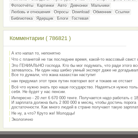
Фотоотчёты
Картинки
Авто
Девчонки
Мальчики
Любовь и отношения
Опросы
Download
Обменник
Ссылки
Библиотека
Ядерщик
Блоги
Гостевая
Комментарии ( 786821 )
А кто напал то, непонятно
Что с планетой не так последнее время, какой-то массовый свист
Это ГЕНИАЛЬНО господа. Кто бы мог подумать, что ради этого вс
затевалось. Ни один наш шибко умный эксперт даже не догадывал
Все то думали, что жана казахстан наступит
нан придумал этот трюк путин повторил вот и токаев не отстает
Всё что нужно знать про наше государство. Надеяться нужно толь
себя. Не будет у нас пенсии.
Интересно - 20 лет 6 670 000 тенге. Получается надо работать с 18
И зарплата должна быть 2 800 000 в месяц, чтобы достичь порога
достаточности. Как много людей в стране получают такую зарплат
Не ну, а что? Круто же! Молодцы!
Экологично