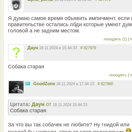
Я думаю самое время объявить импичмент, если 
правительстве остались лбди которые умеют дум
головой а не задним местом.
поощрить (1)
|
п
Даун
18.11.2024 в 15:44:33
# 827979
Собака старая
поощрить
|
п
GoodZone
18.11.2024 в 17:34:13
# 827980
Цитата:
Даун
от
18.11.2024 15:44:33
Собака старая
За что вы так собачек не любите? Ну гнидой или
падлой бы назвали, столько слов подходящих