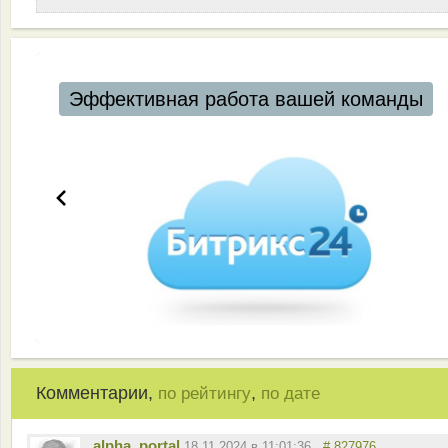
Эффективная работа вашей команды
Комментарии,
,
по рейтингу
по дате
alpha_portal
18.11.2024 в 11:01:36
# 827976