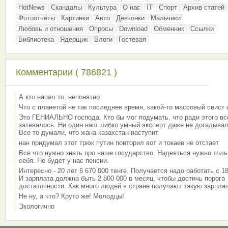
HotNews
Скандалы
Культура
О нас
IT
Спорт
Архив статей
Фотоотчёты
Картинки
Авто
Девчонки
Мальчики
Любовь и отношения
Опросы
Download
Обменник
Ссылки
Библиотека
Ядерщик
Блоги
Гостевая
Комментарии ( 786821 )
А кто напал то, непонятно
Что с планетой не так последнее время, какой-то массовый свист
Это ГЕНИАЛЬНО господа. Кто бы мог подумать, что ради этого вс
затевалось. Ни один наш шибко умный эксперт даже не догадывал
Все то думали, что жана казахстан наступит
нан придумал этот трюк путин повторил вот и токаев не отстает
Всё что нужно знать про наше государство. Надеяться нужно толь
себя. Не будет у нас пенсии.
Интересно - 20 лет 6 670 000 тенге. Получается надо работать с 18
И зарплата должна быть 2 800 000 в месяц, чтобы достичь порога
достаточности. Как много людей в стране получают такую зарплат
Не ну, а что? Круто же! Молодцы!
Экологично