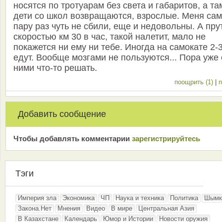
носятся по тротуарам без света и габаритов, а та
дети со школ возвращаются, взрослые. Меня сам
пару раз чуть не сбили, еще и недовольны. А пру
скоростью км 30 в час, такой налетит, мало не
покажется ни ему ни тебе. Иногда на самокате 2-
едут. Вообще мозгами не пользуются... Пора уже 
ними что-то решать.
поощрить (1)
|
п
Добавить сообщение
Чтобы добавлять комментарии
зарeгиcтрирyйтeсь
Тэги
Империя зла
Экономика
ЧП
Наука и техника
Политика
Шымк
Закона.Нет
Мнения
Видео
В мире
Центральная Азия
В Казахстане
Календарь
Юмор и Истории
Новости оружия