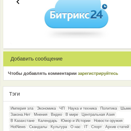
Добавить сообщение
Чтобы добавлять комментарии
зарeгиcтрирyйтeсь
Тэги
Империя зла
Экономика
ЧП
Наука и техника
Политика
Шымк
Закона.Нет
Мнения
Видео
В мире
Центральная Азия
В Казахстане
Календарь
Юмор и Истории
Новости оружия
HotNews
Скандалы
Культура
О нас
IT
Спорт
Архив статей