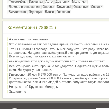
Фотоотчёты
Картинки
Авто
Девчонки
Мальчики
Любовь и отношения
Опросы
Download
Обменник
Ссылки
Библиотека
Ядерщик
Блоги
Гостевая
Комментарии ( 786821 )
А кто напал то, непонятно
Что с планетой не так последнее время, какой-то массовый свист
Это ГЕНИАЛЬНО господа. Кто бы мог подумать, что ради этого вс
затевалось. Ни один наш шибко умный эксперт даже не догадывал
Все то думали, что жана казахстан наступит
нан придумал этот трюк путин повторил вот и токаев не отстает
Всё что нужно знать про наше государство. Надеяться нужно толь
себя. Не будет у нас пенсии.
Интересно - 20 лет 6 670 000 тенге. Получается надо работать с 18
И зарплата должна быть 2 800 000 в месяц, чтобы достичь порога
достаточности. Как много людей в стране получают такую зарплат
Не ну, а что? Круто же! Молодцы!
Экологично