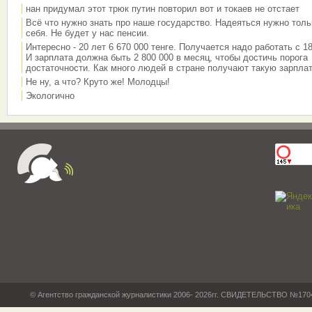
нан придумал этот трюк путин повторил вот и токаев не отстает
Всё что нужно знать про наше государство. Надеяться нужно толь
себя. Не будет у нас пенсии.
Интересно - 20 лет 6 670 000 тенге. Получается надо работать с 18
И зарплата должна быть 2 800 000 в месяц, чтобы достичь порога
достаточности. Как много людей в стране получают такую зарплат
Не ну, а что? Круто же! Молодцы!
Экологично
© Агентство гражданской журналистики 2006- 2026гг. СВИДЕТЕЛЬСТВО №17