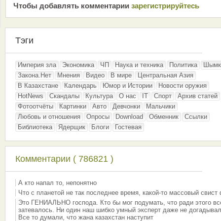
Чтобы добавлять комментарии
зарeгиcтрирyйтeсь
Тэги
Империя зла
Экономика
ЧП
Наука и техника
Политика
Шымк
Закона.Нет
Мнения
Видео
В мире
Центральная Азия
В Казахстане
Календарь
Юмор и Истории
Новости оружия
HotNews
Скандалы
Культура
О нас
IT
Спорт
Архив статей
Фотоотчёты
Картинки
Авто
Девчонки
Мальчики
Любовь и отношения
Опросы
Download
Обменник
Ссылки
Библиотека
Ядерщик
Блоги
Гостевая
Комментарии ( 786821 )
А кто напал то, непонятно
Что с планетой не так последнее время, какой-то массовый свист
Это ГЕНИАЛЬНО господа. Кто бы мог подумать, что ради этого вс
затевалось. Ни один наш шибко умный эксперт даже не догадывал
Все то думали, что жана казахстан наступит