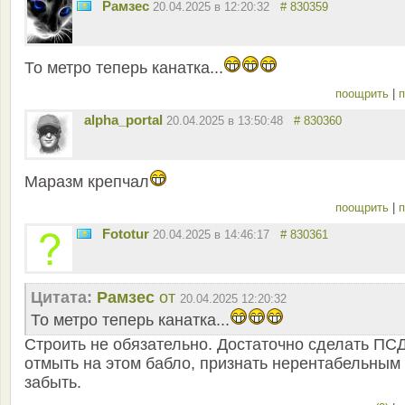
Рамзес
20.04.2025 в 12:20:32
# 830359
То метро теперь канатка...
поощрить
|
п
alpha_portal
20.04.2025 в 13:50:48
# 830360
Маразм крепчал
поощрить
|
п
Fototur
20.04.2025 в 14:46:17
# 830361
Цитата:
Рамзес
от
20.04.2025 12:20:32
То метро теперь канатка...
Строить не обязательно. Достаточно сделать ПСД
отмыть на этом бабло, признать нерентабельным
забыть.