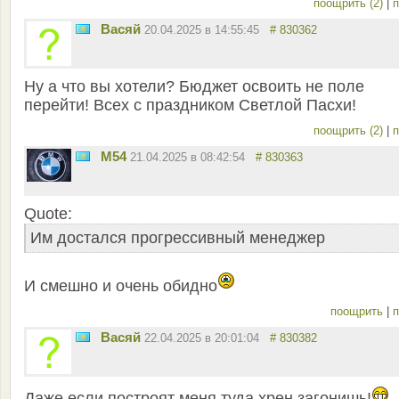
поощрить (2)
|
п
Васяй
20.04.2025 в 14:55:45
# 830362
Ну а что вы хотели? Бюджет освоить не поле
перейти! Всех с праздником Светлой Пасхи!
поощрить (2)
|
п
M54
21.04.2025 в 08:42:54
# 830363
Quote:
Им достался прогрессивный менеджер
И смешно и очень обидно
поощрить
|
п
Васяй
22.04.2025 в 20:01:04
# 830382
Даже если построят меня туда хрен загонишь!