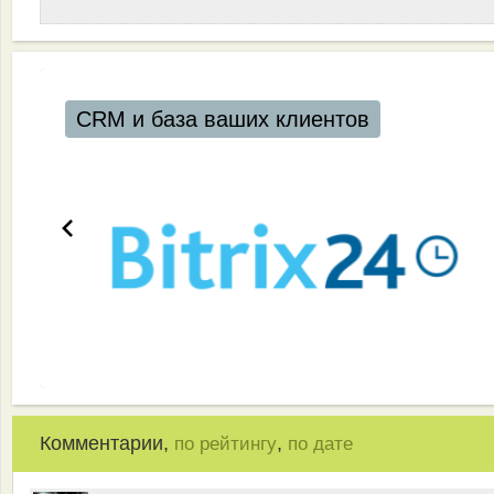
CRM и база ваших клиентов
Комментарии,
,
по рейтингу
по дате