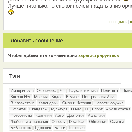
Лучше низэнько,но спокойно,чем падать вниз орл
поощрить
|
п
Добавить сообщение
Чтобы добавлять комментарии
зарeгиcтрирyйтeсь
Тэги
Империя зла
Экономика
ЧП
Наука и техника
Политика
Шымк
Закона.Нет
Мнения
Видео
В мире
Центральная Азия
В Казахстане
Календарь
Юмор и Истории
Новости оружия
HotNews
Скандалы
Культура
О нас
IT
Спорт
Архив статей
Фотоотчёты
Картинки
Авто
Девчонки
Мальчики
Любовь и отношения
Опросы
Download
Обменник
Ссылки
Библиотека
Ядерщик
Блоги
Гостевая