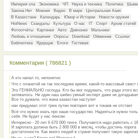
Империя зла
Экономика
ЧП
Наука и техника
Политика
Шымк
Закона.Нет
Мнения
Видео
В мире
Центральная Азия
В Казахстане
Календарь
Юмор и Истории
Новости оружия
HotNews
Скандалы
Культура
О нас
IT
Спорт
Архив статей
Фотоотчёты
Картинки
Авто
Девчонки
Мальчики
Любовь и отношения
Опросы
Download
Обменник
Ссылки
Библиотека
Ядерщик
Блоги
Гостевая
Комментарии ( 786821 )
А кто напал то, непонятно
Что с планетой не так последнее время, какой-то массовый свист
Это ГЕНИАЛЬНО господа. Кто бы мог подумать, что ради этого вс
затевалось. Ни один наш шибко умный эксперт даже не догадывал
Все то думали, что жана казахстан наступит
нан придумал этот трюк путин повторил вот и токаев не отстает
Всё что нужно знать про наше государство. Надеяться нужно толь
себя. Не будет у нас пенсии.
Интересно - 20 лет 6 670 000 тенге. Получается надо работать с 18
И зарплата должна быть 2 800 000 в месяц, чтобы достичь порога
достаточности. Как много людей в стране получают такую зарплат
Не ну, а что? Круто же! Молодцы!