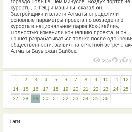
гораздо больше, чем минусов. Воздух портят не
курорты, а ТЭЦ и машины, сказал он.
Застройщики и власти Алматы определили
основные параметры проекта по возведению
курорта в национальном парке Кок-Жайляу.
Полностью изменили концепцию проекта, и он
начнёт разрабатываться только после одобрени
общественности, заявил на отчётной встрече ак
Алматы Бауыржан Байбек.
5984
0
1
2
3
4
5
6
7
8
9
10
11
12
14
15
16
17
18
19
20
21
22
23
24
25
27
28
29
30
31
32
33
34
35
36
Тэги