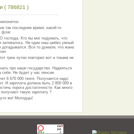
 ( 786821 )
 непонятно
не так последнее время, какой-то
т фляг
господа. Кто бы мог подумать, что
 и затевалось. Ни один наш шибко умный
е догадывался. Все то думали, что жана
упит
тот трюк путин повторил вот и токаев не
знать про наше государство. Надеяться
 себя. Не будет у нас пенсии.
лет 6 670 000 тенге. Получается надо
ет. И зарплата должна быть 2 800 000 в
остичь порога достаточности. Как много
 получают такую зарплату ?
Круто же! Молодцы!