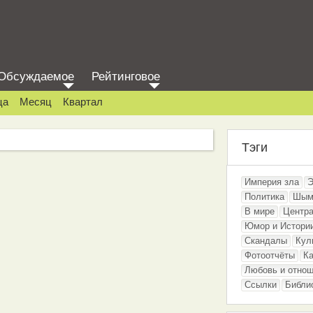
Обсуждаемое
Рейтинговое
ца
Месяц
Квартал
Тэги
Империя зла
Э
Политика
Шым
В мире
Центра
Юмор и Истори
Скандалы
Кул
Фотоотчёты
Ка
Любовь и отно
Ссылки
Библи