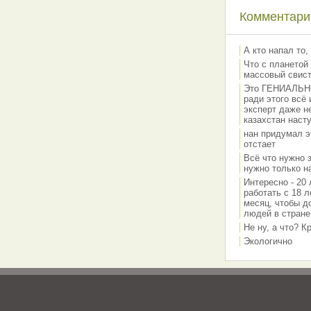
Комментарии
А кто напал то,
Что с планетой 
массовый свис
Это ГЕНИАЛЬНО 
ради этого всё
эксперт даже н
казахстан наст
нан придумал э
отстает
Всё что нужно 
нужно только на
Интересно - 20 
работать с 18 л
месяц, чтобы д
людей в стране
Не ну, а что? 
Экологично