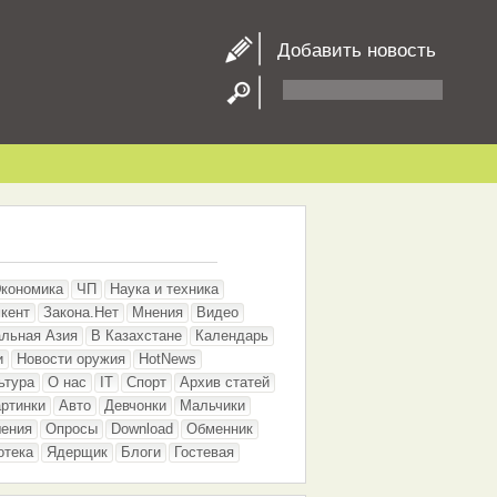
Добавить новость
кономика
ЧП
Наука и техника
кент
Закона.Нет
Мнения
Видео
льная Азия
В Казахстане
Календарь
и
Новости оружия
HotNews
ьтура
О нас
IT
Спорт
Архив статей
ртинки
Авто
Девчонки
Мальчики
шения
Опросы
Download
Обменник
отека
Ядерщик
Блоги
Гостевая