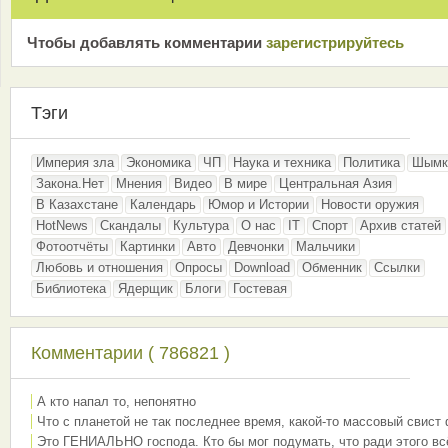
Чтобы добавлять комментарии
зарeгиcтрирyйтeсь
Тэги
Империя зла
Экономика
ЧП
Наука и техника
Политика
Шымк
Закона.Нет
Мнения
Видео
В мире
Центральная Азия
В Казахстане
Календарь
Юмор и Истории
Новости оружия
HotNews
Скандалы
Культура
О нас
IT
Спорт
Архив статей
Фотоотчёты
Картинки
Авто
Девчонки
Мальчики
Любовь и отношения
Опросы
Download
Обменник
Ссылки
Библиотека
Ядерщик
Блоги
Гостевая
Комментарии ( 786821 )
А кто напал то, непонятно
Что с планетой не так последнее время, какой-то массовый свист
Это ГЕНИАЛЬНО господа. Кто бы мог подумать, что ради этого вс