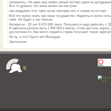
затевалось. Ни один наш шибко умный эксперт даже не догадывал
Все то думали, что жана казахстан наступит
нан придумал этот трюк путин повторил вот и токаев не отстает
Всё что нужно знать про наше государство. Надеяться нужно толь
себя. Не будет у нас пенсии.
Интересно - 20 лет 6 670 000 тенге. Получается надо работать с 18
И зарплата должна быть 2 800 000 в месяц, чтобы достичь порога
достаточности. Как много людей в стране получают такую зарплат
Не ну, а что? Круто же! Молодцы!
Экологично