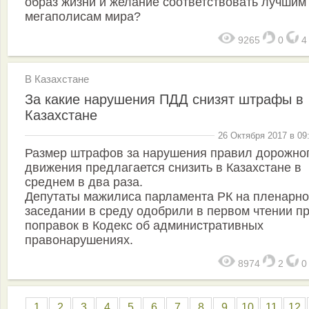
образ жизни и желание соответствовать лучшим
мегаполисам мира?
9265
0
В Казахстане
За какие нарушения ПДД снизят штрафы в
Казахстане
26 Октября 2017 в 09
Размер штрафов за нарушения правил дорожно
движения предлагается снизить в Казахстане в
среднем в два раза.
Депутаты мажилиса парламента РК на пленарн
заседании в среду одобрили в первом чтении п
поправок в Кодекс об административных
правонарушениях.
8974
2
1
2
3
4
5
6
7
8
9
10
11
12