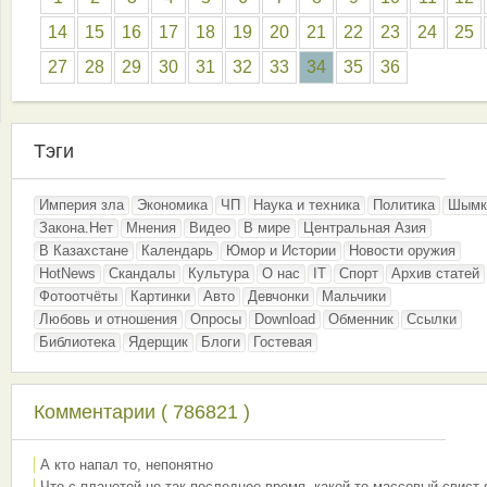
14
15
16
17
18
19
20
21
22
23
24
25
27
28
29
30
31
32
33
34
35
36
Тэги
Империя зла
Экономика
ЧП
Наука и техника
Политика
Шымк
Закона.Нет
Мнения
Видео
В мире
Центральная Азия
В Казахстане
Календарь
Юмор и Истории
Новости оружия
HotNews
Скандалы
Культура
О нас
IT
Спорт
Архив статей
Фотоотчёты
Картинки
Авто
Девчонки
Мальчики
Любовь и отношения
Опросы
Download
Обменник
Ссылки
Библиотека
Ядерщик
Блоги
Гостевая
Комментарии ( 786821 )
А кто напал то, непонятно
Что с планетой не так последнее время, какой-то массовый свист