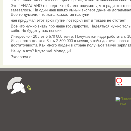
Это ГЕНИАЛЬНО господа. Кто бы мог подумать, что ради этого вс
затевалось. Ни один наш шибко умный эксперт даже не догадывал
Все то думали, что жана казахстан наступит
нан придумал этот трюк путин повторил вот и токаев не отстает
Всё что нужно знать про наше государство. Надеяться нужно толь
себя. Не будет у нас пенсии.
Интересно - 20 лет 6 670 000 тенге. Получается надо работать с 18
И зарплата должна быть 2 800 000 в месяц, чтобы достичь порога
достаточности. Как много людей в стране получают такую зарплат
Не ну, а что? Круто же! Молодцы!
Экологично