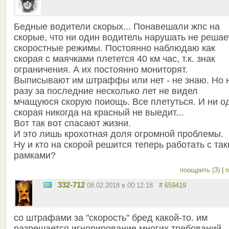
Бедные водители скорых... Понавешали жпс на
скорые, что ни один водитель нарушать не решае
скоростные режимы. Постоянно наблюдаю как
скорая с маячками плетется 40 км час, т.к. знак
ограничения. А их постоянно мониторят.
Выписывают им штраффы или нет - не знаю. Но 
разу за последние несколько лет не видел
мчащуюся скорую поиощь. Все плетуться. И ни о
скорая никогда на красный не выедит...
Вот так вот спасают жизни.
И это лишь крохотная доля огромной проблемы.
Ну и кто на скорой решится теперь работать с та
рамками?
поощрить (3)
|
п
332-712
08.02.2018 в 00:12:18
# 659419
со штрафами за "скорость" бред какой-то. им
разрешается игнорирование многих требований