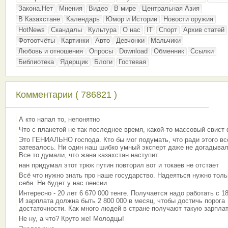
Закона.Нет
Мнения
Видео
В мире
Центральная Азия
В Казахстане
Календарь
Юмор и Истории
Новости оружия
HotNews
Скандалы
Культура
О нас
IT
Спорт
Архив статей
Фотоотчёты
Картинки
Авто
Девчонки
Мальчики
Любовь и отношения
Опросы
Download
Обменник
Ссылки
Библиотека
Ядерщик
Блоги
Гостевая
Комментарии ( 786821 )
А кто напал то, непонятно
Что с планетой не так последнее время, какой-то массовый свист
Это ГЕНИАЛЬНО господа. Кто бы мог подумать, что ради этого вс
затевалось. Ни один наш шибко умный эксперт даже не догадывал
Все то думали, что жана казахстан наступит
нан придумал этот трюк путин повторил вот и токаев не отстает
Всё что нужно знать про наше государство. Надеяться нужно толь
себя. Не будет у нас пенсии.
Интересно - 20 лет 6 670 000 тенге. Получается надо работать с 18
И зарплата должна быть 2 800 000 в месяц, чтобы достичь порога
достаточности. Как много людей в стране получают такую зарплат
Не ну, а что? Круто же! Молодцы!