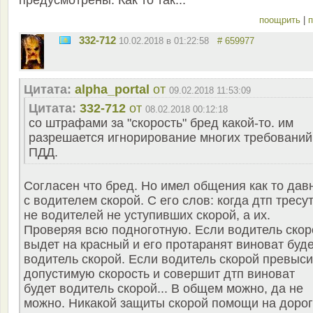
предусмотрены. Как то так...
поощрить
|
п
332-712
10.02.2018 в 01:22:58
# 659977
Цитата:
alpha_portal
от
09.02.2018 11:53:09
Цитата:
332-712
от
08.02.2018 00:12:18
со штрафами за "скорость" бред какой-то. им
разрешается игнорирование многих требований
ПДД.
Согласен что бред. Но имел общения как то дав
с водителем скорой. С его слов: когда дтп тресу
не водителей не уступивших скорой, а их.
Проверяя всю подноготную. Если водитель скор
выдет на красный и его протаранят виноват буде
водитель скорой. Если водитель скорой превыси
допустимую скорость и совершит дтп виноват
будет водитель скорой... В общем можно, да не
можно. Никакой защиты скорой помощи на доро