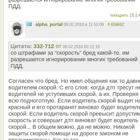
ПДД.
поощрить (3)
|
п
alpha_portal
09.02.2018 в 11:53:09
# 659692
Цитата:
332-712
от
08.02.2018 00:12:18
со штрафами за "скорость" бред какой-то. им
разрешается игнорирование многих требований
ПДД.
Согласен что бред. Но имел общения как то давн
водителем скорой. С его слов: когда дтп тресут н
водителей не уступивших скорой, а их. Проверяя
всю подноготную. Если водитель скорой выдет н
красный и его протаранят виноват будет водител
скорой. Если водитель скорой превысит допусти
скорость и совершит дтп виноват будет водитель
скорой... В общем можно, да не можно. Никакой
защиты скорой помощи на дороге законом не