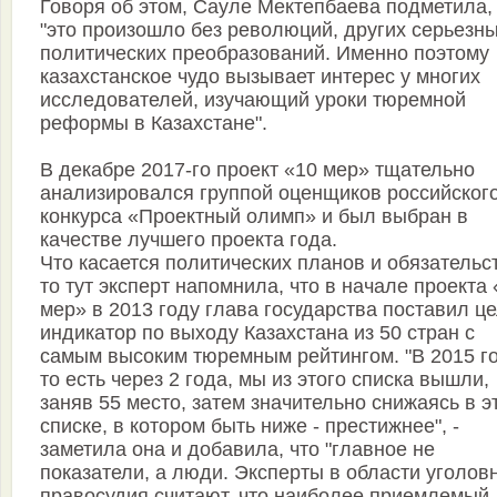
Говоря об этом, Сауле Мектепбаева подметила,
"это произошло без революций, других серьезн
политических преобразований. Именно поэтому
казахстанское чудо вызывает интерес у многих
исследователей, изучающий уроки тюремной
реформы в Казахстане".
В декабре 2017-го проект «10 мер» тщательно
анализировался группой оценщиков российског
конкурса «Проектный олимп» и был выбран в
качестве лучшего проекта года.
Что касается политических планов и обязательс
то тут эксперт напомнила, что в начале проекта 
мер» в 2013 году глава государства поставил це
индикатор по выходу Казахстана из 50 стран с
самым высоким тюремным рейтингом. "В 2015 го
то есть через 2 года, мы из этого списка вышли,
заняв 55 место, затем значительно снижаясь в э
списке, в котором быть ниже - престижнее", -
заметила она и добавила, что "главное не
показатели, а люди. Эксперты в области уголов
правосудия считают, что наиболее приемлемый