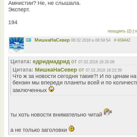
Амнистии? Не, не слышала.
Эксперт.
194
поощрить (2)
|
п
МишкаНаСевер
08.02.2018 в 08:59:54
# 659442
Цитата:
едридмадрид
от
07.02.2018 18:26:09
Цитата:
МишкаНаСевер
от
07.02.2018 18:23:39
Что ж за новости сегодня такие?! И по ценам на
бензин мы впереди планеты всей и по количест
заключенных
ты хоть новости внимательно читай
а не только заголовки