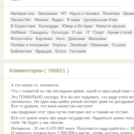
Империя зла
Экономика
ЧП
Наука и техника
Политика
Шымк
Закона.Нет
Мнения
Видео
В мире
Центральная Азия
В Казахстане
Календарь
Юмор и Истории
Новости оружия
HotNews
Скандалы
Культура
О нас
IT
Спорт
Архив статей
Фотоотчёты
Картинки
Авто
Девчонки
Мальчики
Любовь и отношения
Опросы
Download
Обменник
Ссылки
Библиотека
Ядерщик
Блоги
Гостевая
Комментарии ( 786821 )
А кто напал то, непонятно
Что с планетой не так последнее время, какой-то массовый свист
Это ГЕНИАЛЬНО господа. Кто бы мог подумать, что ради этого вс
затевалось. Ни один наш шибко умный эксперт даже не догадывал
Все то думали, что жана казахстан наступит
нан придумал этот трюк путин повторил вот и токаев не отстает
Всё что нужно знать про наше государство. Надеяться нужно толь
себя. Не будет у нас пенсии.
Интересно - 20 лет 6 670 000 тенге. Получается надо работать с 18
И зарплата должна быть 2 800 000 в месяц, чтобы достичь порога