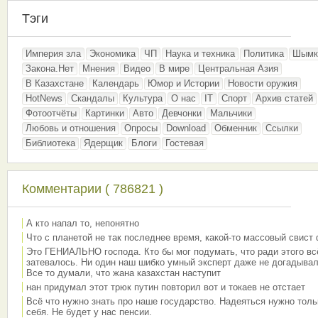
Тэги
Империя зла
Экономика
ЧП
Наука и техника
Политика
Шымк
Закона.Нет
Мнения
Видео
В мире
Центральная Азия
В Казахстане
Календарь
Юмор и Истории
Новости оружия
HotNews
Скандалы
Культура
О нас
IT
Спорт
Архив статей
Фотоотчёты
Картинки
Авто
Девчонки
Мальчики
Любовь и отношения
Опросы
Download
Обменник
Ссылки
Библиотека
Ядерщик
Блоги
Гостевая
Комментарии ( 786821 )
А кто напал то, непонятно
Что с планетой не так последнее время, какой-то массовый свист
Это ГЕНИАЛЬНО господа. Кто бы мог подумать, что ради этого вс
затевалось. Ни один наш шибко умный эксперт даже не догадывал
Все то думали, что жана казахстан наступит
нан придумал этот трюк путин повторил вот и токаев не отстает
Всё что нужно знать про наше государство. Надеяться нужно толь
себя. Не будет у нас пенсии.