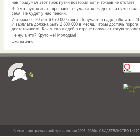
нан придумал этот трюк путин повторил вот и токаев не отстает
Всё что нужно знать про наше государство. Надеяться нужно толь
себя. Не будет у нас пенсии.
Интересно - 20 лет 6 670 000 тенге. Получается надо работать с 18
И зарплата должна быть 2 800 000 в месяц, чтобы достичь порога
достаточности. Как много людей в стране получают такую зарплат
Не ну, а что? Круто же! Молодцы!
Экологично
© Агентство гражданской журналистики 2006- 2026гг. СВИДЕТЕЛЬСТВО №17