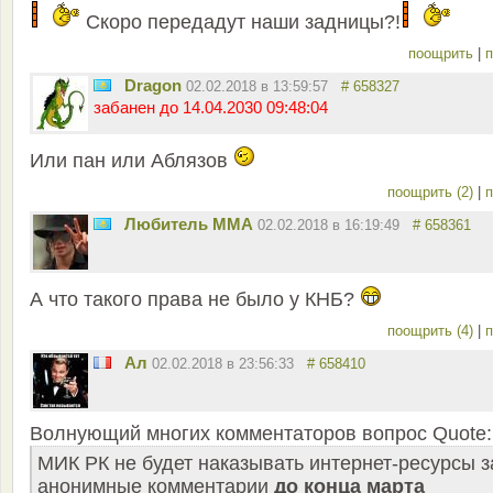
Скоро передадут наши задницы?!
поощрить
|
п
Dragon
02.02.2018 в 13:59:57
# 658327
забанен до 14.04.2030 09:48:04
Или пан или Аблязов
поощрить (2)
|
п
Любитель ММА
02.02.2018 в 16:19:49
# 658361
А что такого права не было у КНБ?
поощрить (4)
|
п
Ал
02.02.2018 в 23:56:33
# 658410
Волнующий многих комментаторов вопрос Quote:
МИК РК не будет наказывать интернет-ресурсы з
анонимные комментарии
до конца марта