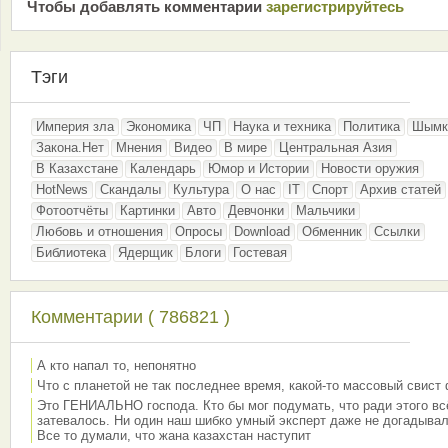
Чтобы добавлять комментарии
зарeгиcтрирyйтeсь
Тэги
Империя зла
Экономика
ЧП
Наука и техника
Политика
Шымк
Закона.Нет
Мнения
Видео
В мире
Центральная Азия
В Казахстане
Календарь
Юмор и Истории
Новости оружия
HotNews
Скандалы
Культура
О нас
IT
Спорт
Архив статей
Фотоотчёты
Картинки
Авто
Девчонки
Мальчики
Любовь и отношения
Опросы
Download
Обменник
Ссылки
Библиотека
Ядерщик
Блоги
Гостевая
Комментарии ( 786821 )
А кто напал то, непонятно
Что с планетой не так последнее время, какой-то массовый свист
Это ГЕНИАЛЬНО господа. Кто бы мог подумать, что ради этого вс
затевалось. Ни один наш шибко умный эксперт даже не догадывал
Все то думали, что жана казахстан наступит