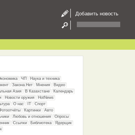
Добавить новость
Экономика
ЧП
Наука и техника
кент
Закона.Нет
Мнения
Видео
альная Азия
В Казахстане
Календарь
и
Новости оружия
HotNews
ьтура
О нас
IT
Спорт
Фотоотчёты
Картинки
Авто
ьчики
Любовь и отношения
Опросы
енник
Ссылки
Библиотека
Ядерщик
я