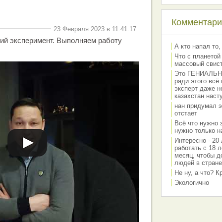
Комментарии
23 Февраля 2023 в 11:41:17
ий эксперимент. Выполняем работу
А кто напал то,
Что с планетой
массовый свис
Это ГЕНИАЛЬНО 
ради этого всё
эксперт даже н
казахстан наст
нан придумал э
отстает
Всё что нужно 
нужно только на
Интересно - 20 
работать с 18 л
месяц, чтобы д
людей в стране
Не ну, а что? 
Экологично