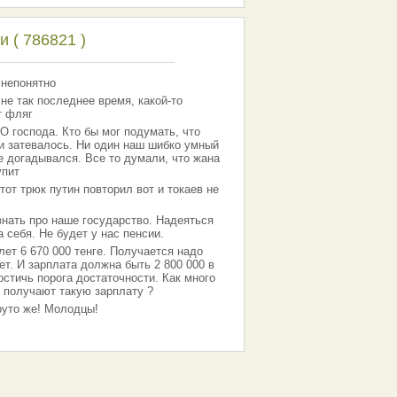
 ( 786821 )
 непонятно
 не так последнее время, какой-то
т фляг
господа. Кто бы мог подумать, что
 и затевалось. Ни один наш шибко умный
е догадывался. Все то думали, что жана
упит
тот трюк путин повторил вот и токаев не
знать про наше государство. Надеяться
 себя. Не будет у нас пенсии.
лет 6 670 000 тенге. Получается надо
ет. И зарплата должна быть 2 800 000 в
остичь порога достаточности. Как много
 получают такую зарплату ?
Круто же! Молодцы!