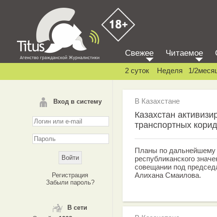
Свежее
Читаемое
2 суток
Неделя
1/2меся
В Казахстане
Вход в систему
Казахстан активизи
транспортных кори
Планы по дальнейшему 
республиканского значе
совещании под председ
Алихана Смаилова.
Регистрация
Забыли пароль?
В сети