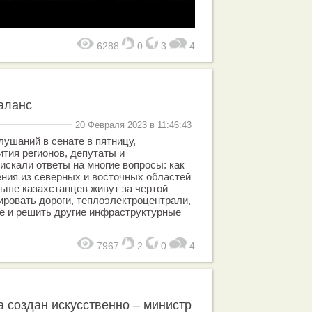
6288
0
3
4
аланс
20 Февраля 2023 в 11:46:43
лушаний в сенате в пятницу,
тия регионов, депутаты и
искали ответы на многие вопросы: как
ения из северных и восточных областей
ьше казахстанцев живут за чертой
ировать дороги, теплоэлектроцентрали,
е и решить другие инфраструктурные
7967
2
0
4
а создан искусственно – министр