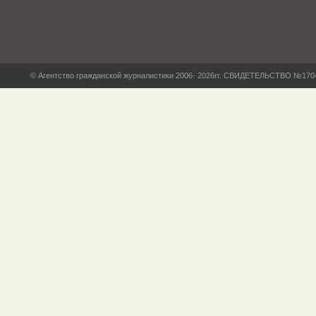
© Агентство гражданской журналистики 2006- 2026гг. СВИДЕТЕЛЬСТВО №17