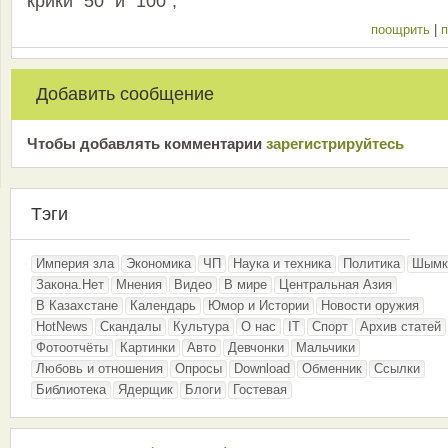
крики "50" и "100",
поощрить
|
п
Добавить сообщение
Чтобы добавлять комментарии
зарeгиcтрирyйтeсь
Тэги
Империя зла
Экономика
ЧП
Наука и техника
Политика
Шымк
Закона.Нет
Мнения
Видео
В мире
Центральная Азия
В Казахстане
Календарь
Юмор и Истории
Новости оружия
HotNews
Скандалы
Культура
О нас
IT
Спорт
Архив статей
Фотоотчёты
Картинки
Авто
Девчонки
Мальчики
Любовь и отношения
Опросы
Download
Обменник
Ссылки
Библиотека
Ядерщик
Блоги
Гостевая