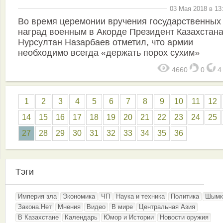
03 Мая 2018 в 13
Во время церемонии вручения государственных
наград военным в Акорде Президент Казахстан
Нурсултан Назарбаев отметил, что армии
необходимо всегда «держать порох сухим»
4660
0
1
2
3
4
5
6
7
8
9
10
11
12
14
15
16
17
18
19
20
21
22
23
24
25
27
28
29
30
31
32
33
34
35
36
Тэги
Империя зла
Экономика
ЧП
Наука и техника
Политика
Шымк
Закона.Нет
Мнения
Видео
В мире
Центральная Азия
В Казахстане
Календарь
Юмор и Истории
Новости оружия