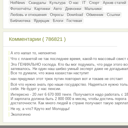
HotNews
Скандалы
Культура
О нас
IT
Спорт
Архив статей
Фотоотчёты
Картинки
Авто
Девчонки
Мальчики
Любовь и отношения
Опросы
Download
Обменник
Ссылки
Библиотека
Ядерщик
Блоги
Гостевая
Комментарии ( 786821 )
А кто напал то, непонятно
Что с планетой не так последнее время, какой-то массовый свист
Это ГЕНИАЛЬНО господа. Кто бы мог подумать, что ради этого вс
затевалось. Ни один наш шибко умный эксперт даже не догадывал
Все то думали, что жана казахстан наступит
нан придумал этот трюк путин повторил вот и токаев не отстает
Всё что нужно знать про наше государство. Надеяться нужно толь
себя. Не будет у нас пенсии.
Интересно - 20 лет 6 670 000 тенге. Получается надо работать с 18
И зарплата должна быть 2 800 000 в месяц, чтобы достичь порога
достаточности. Как много людей в стране получают такую зарплат
Не ну, а что? Круто же! Молодцы!
Экологично