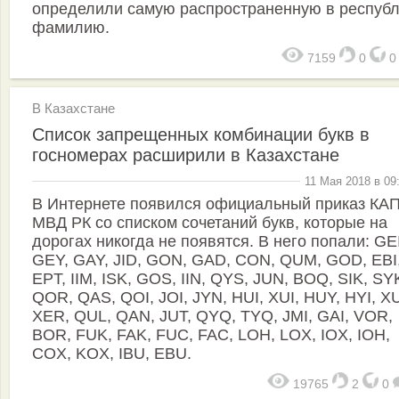
определили самую распространенную в респуб
фамилию.
7159
0
В Казахстане
Список запрещенных комбинации букв в
госномерах расширили в Казахстане
11 Мая 2018 в 09
В Интернете появился официальный приказ КА
МВД РК со списком сочетаний букв, которые на
дорогах никогда не появятся. В него попали: GEI
GEY, GAY, JID, GON, GAD, CON, QUM, GOD, EBI
EPT, IIM, ISK, GOS, IIN, QYS, JUN, BOQ, SIK, SY
QOR, QAS, QOI, JOI, JYN, HUI, XUI, HUY, HYI, X
XER, QUL, QAN, JUT, QYQ, TYQ, JMI, GAI, VOR,
BOR, FUK, FAK, FUC, FAC, LOH, LOX, IOX, IOH,
COX, KOX, IBU, EBU.
19765
2
0