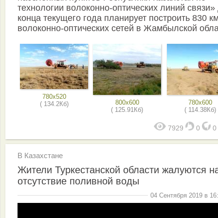
технологии волоконно-оптических линий связи»
конца текущего года планирует построить 830 к
волоконно-оптических сетей в Жамбылской обла
780x520
800x600
780x600
( 134.2Кб)
( 125.91Кб)
( 114.38Кб)
7929
0
В Казахстане
Жители Туркестанской области жалуются н
отсутствие поливной воды
04 Сентября 2019 в 16