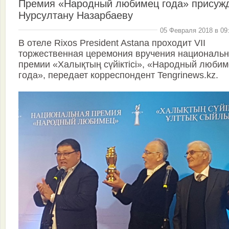
Премия «Народный любимец года» присуж
Нурсултану Назарбаеву
05 Февраля 2018 в 09
В отеле Rixos President Astana проходит VII
торжественная церемония вручения националь
премии «Халықтың сүйiктісі», «Народный люби
года», передает корреспондент Tengrinews.kz.