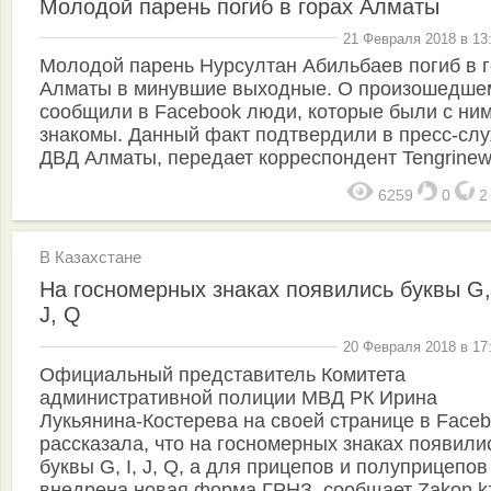
Молодой парень погиб в горах Алматы
21 Февраля 2018 в 13
Молодой парень Нурсултан Абильбаев погиб в 
Алматы в минувшие выходные. О произошедше
сообщили в Facebook люди, которые были с ни
знакомы. Данный факт подтвердили в пресс-сл
ДВД Алматы, передает корреспондент Tengrinew
6259
0
В Казахстане
На госномерных знаках появились буквы G, 
J, Q
20 Февраля 2018 в 17
Официальный представитель Комитета
административной полиции МВД РК Ирина
Лукьянина-Костерева на своей странице в Face
рассказала, что на госномерных знаках появили
буквы G, I, J, Q, а для прицепов и полуприцепов
внедрена новая форма ГРНЗ, сообщает Zakon.k