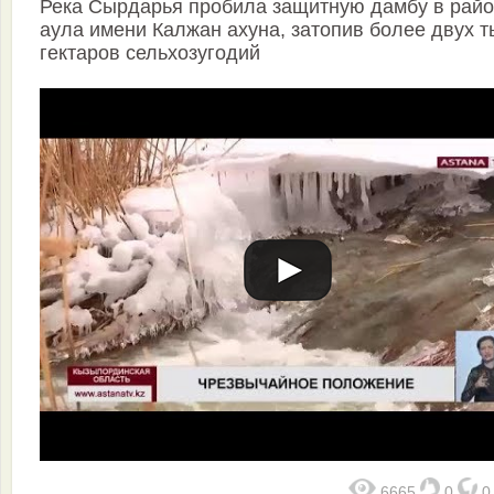
Река Сырдарья пробила защитную дамбу в рай
аула имени Калжан ахуна, затопив более двух т
гектаров сельхозугодий
6665
0