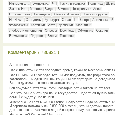
Империя зла
Экономика
ЧП
Наука и техника
Политика
Шымк
Закона.Нет
Мнения
Видео
В мире
Центральная Азия
В Казахстане
Календарь
Юмор и Истории
Новости оружия
HotNews
Скандалы
Культура
О нас
IT
Спорт
Архив статей
Фотоотчёты
Картинки
Авто
Девчонки
Мальчики
Любовь и отношения
Опросы
Download
Обменник
Ссылки
Библиотека
Ядерщик
Блоги
Гостевая
Комментарии ( 786821 )
А кто напал то, непонятно
Что с планетой не так последнее время, какой-то массовый свист
Это ГЕНИАЛЬНО господа. Кто бы мог подумать, что ради этого вс
затевалось. Ни один наш шибко умный эксперт даже не догадывал
Все то думали, что жана казахстан наступит
нан придумал этот трюк путин повторил вот и токаев не отстает
Всё что нужно знать про наше государство. Надеяться нужно толь
себя. Не будет у нас пенсии.
Интересно - 20 лет 6 670 000 тенге. Получается надо работать с 18
И зарплата должна быть 2 800 000 в месяц, чтобы достичь порога
достаточности. Как много людей в стране получают такую зарплат
Не ну, а что? Круто же! Молодцы!