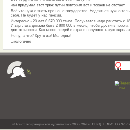
нан придумал этот трюк путин повторил вот и токаев не отстает
Всё что нужно знать про наше государство. Надеяться нужно толь
себя. Не будет у нас пенсии.
Интересно - 20 лет 6 670 000 тенге. Получается надо работать с 18
И зарплата должна быть 2 800 000 в месяц, чтобы достичь порога
достаточности. Как много людей в стране получают такую зарплат
Не ну, а что? Круто же! Молодцы!
Экологично
© Агентство гражданской журналистики 2006- 2026гг. СВИДЕТЕЛЬСТВО №17