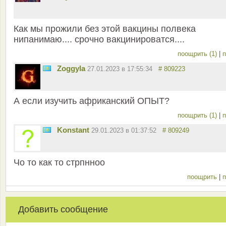
Как мы прожили без этой вакцины полвека
нипанимаю.... срочно вакцинироватся....
поощрить (1)
|
п
Zoggyla
27.01.2023 в 17:55:34
# 809223
А если изучить африканский ОПЫТ?
поощрить (1)
|
п
Konstant
29.01.2023 в 01:37:52
# 809249
Чо то как то стрпнноо
поощрить
|
п
Добавить сообщение