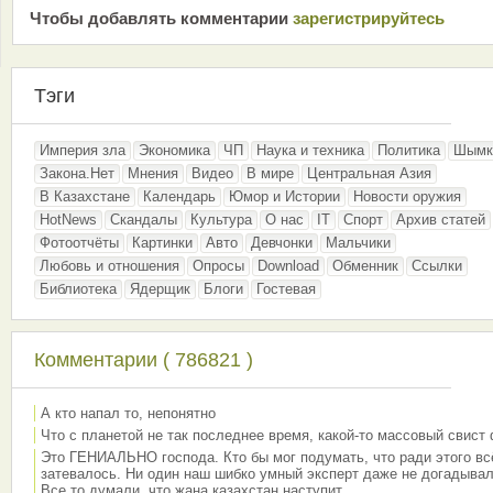
Чтобы добавлять комментарии
зарeгиcтрирyйтeсь
Тэги
Империя зла
Экономика
ЧП
Наука и техника
Политика
Шымк
Закона.Нет
Мнения
Видео
В мире
Центральная Азия
В Казахстане
Календарь
Юмор и Истории
Новости оружия
HotNews
Скандалы
Культура
О нас
IT
Спорт
Архив статей
Фотоотчёты
Картинки
Авто
Девчонки
Мальчики
Любовь и отношения
Опросы
Download
Обменник
Ссылки
Библиотека
Ядерщик
Блоги
Гостевая
Комментарии ( 786821 )
А кто напал то, непонятно
Что с планетой не так последнее время, какой-то массовый свист
Это ГЕНИАЛЬНО господа. Кто бы мог подумать, что ради этого вс
затевалось. Ни один наш шибко умный эксперт даже не догадывал
Все то думали, что жана казахстан наступит