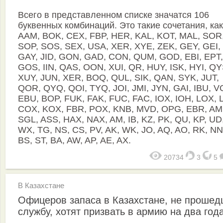
Всего в представленном списке значатся 106
буквенных комбинаций. Это такие сочетания, как
AAM, BOK, CEX, FBP, HER, KAL, KOT, MAL, SOR
SOP, SOS, SEX, USA, XER, XYE, ZEK, GEY, GEI,
GAY, JID, GON, GAD, CON, QUM, GOD, EBI, EPT, 
GOS, IIN, QAS, OON, XUI, QR, HUY, ISK, HYI, QY
XUY, JUN, XER, BOQ, QUL, SIK, QAN, SYK, JUT,
QOR, QYQ, QOI, TYQ, JOI, JMI, JYN, GAI, IBU, V
EBU, BOP, FUK, FAK, FUC, FAC, IOX, IOH, LOX, 
COX, KOX, FBR, POX, KNB, MVD, OPG, EBR, AM
SGL, ASS, HAX, NAX, AM, IB, KZ, PK, QU, KP, UD
WX, TG, NS, CS, PV, AK, WK, JO, AQ, AO, RK, NN
BS, ST, BA, AW, AP, AE, AX.
20734
3
5
В Казахстане
Офицеров запаса в Казахстане, не проше
службу, хотят призвать в армию на два год