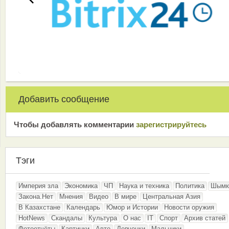
Добавить сообщение
Чтобы добавлять комментарии
зарeгиcтрирyйтeсь
Тэги
Империя зла
Экономика
ЧП
Наука и техника
Политика
Шымк
Закона.Нет
Мнения
Видео
В мире
Центральная Азия
В Казахстане
Календарь
Юмор и Истории
Новости оружия
HotNews
Скандалы
Культура
О нас
IT
Спорт
Архив статей
Фотоотчёты
Картинки
Авто
Девчонки
Мальчики