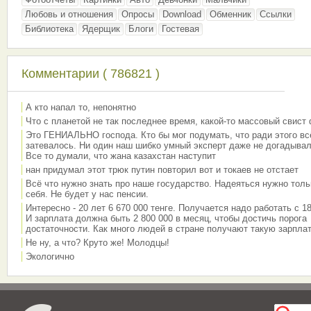
Любовь и отношения
Опросы
Download
Обменник
Ссылки
Библиотека
Ядерщик
Блоги
Гостевая
Комментарии ( 786821 )
А кто напал то, непонятно
Что с планетой не так последнее время, какой-то массовый свист
Это ГЕНИАЛЬНО господа. Кто бы мог подумать, что ради этого вс
затевалось. Ни один наш шибко умный эксперт даже не догадывал
Все то думали, что жана казахстан наступит
нан придумал этот трюк путин повторил вот и токаев не отстает
Всё что нужно знать про наше государство. Надеяться нужно толь
себя. Не будет у нас пенсии.
Интересно - 20 лет 6 670 000 тенге. Получается надо работать с 18
И зарплата должна быть 2 800 000 в месяц, чтобы достичь порога
достаточности. Как много людей в стране получают такую зарплат
Не ну, а что? Круто же! Молодцы!
Экологично